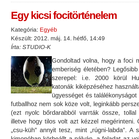
Egy kicsi focitörténelem
Kategória:
Egyéb
Készült: 2012. máj. 14. hétfő, 14:49
Írta: STUDIO-K
Gondoltad volna, hogy a foci 
emberiség életében? Legősibb 
szerepel: i.e. 2000 körül H
katonák kiképzéséhez használta
ügyességet és találékonyságot i
futballhoz nem sok köze volt, leginkább persze
(ezt nyolc bőrdarabból varrták össze, tollal 
illetve hogy tilos volt azt kézzel megérinteni.
„csu-küh” annyit tesz, mint „rúgni-labda”. A 
kimonóban körbeállt a pályán, a feladat az vol