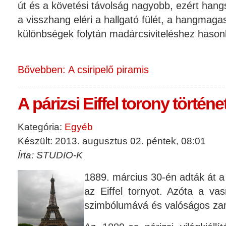
út és a követési távolság nagyobb, ezért han
a visszhang eléri a hallgató fülét, a hangmag
különbségek folytán madárcsiviteléshez hasonl
Bővebben: A csiripelő piramis
A párizsi Eiffel torony történe
Kategória:
Egyéb
Készült: 2013. augusztus 02. péntek, 08:01
Írta: STUDIO-K
1889. március 30-én adták át 
az Eiffel tornyot. Azóta a va
szimbólumává és valóságos zar