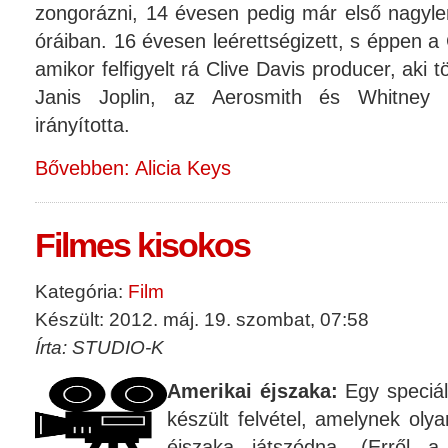
zongorázni, 14 évesen pedig már első nagyle
óráiban. 16 évesen leérettségizett, s éppen 
amikor felfigyelt rá Clive Davis producer, aki
Janis Joplin, az Aerosmith és Whitney 
irányította.
Bővebben: Alicia Keys
Filmes kisokos
Kategória:
Film
Készült: 2012. máj. 19. szombat, 07:58
Írta: STUDIO-K
Amerikai éjszaka:
Egy speciál
készült felvétel, amelynek oly
éjszaka játszódna. (Erről a