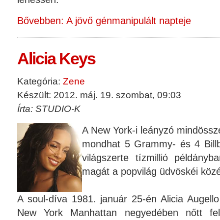
Bővebben: A jövő génmanipulált napteje
Alicia Keys
Kategória:
Zene
Készült: 2012. máj. 19. szombat, 09:03
Írta: STUDIO-K
A New York-i leányzó mindöss
mondhat 5 Grammy- és 4 Billb
világszerte tízmillió példányb
magát a popvilág üdvöskéi közé
A soul-díva 1981. január 25-én Alicia Augell
New York Manhattan negyedében nőtt fel