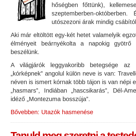
hőségben főttünk), kellemes
szeptemberben-októberben
utószezoni árak mindig csábító
Aki már eltöltött egy-két hetet valamelyik egz
élményeit beárnyékolta a napokig gyötrő 
beszélünk.
A világjárók leggyakoribb betegsége az
„kórképnek” angolul külön neve is van: Travell
néven is ismert kórnak több tájon is van népi 
„hasmars”, Indiában „hascsikarás”, Dél-Am
idéző „Montezuma bosszúja”.
Bővebben: Utazók hasmenése
Tanuld meg szeretni a testede