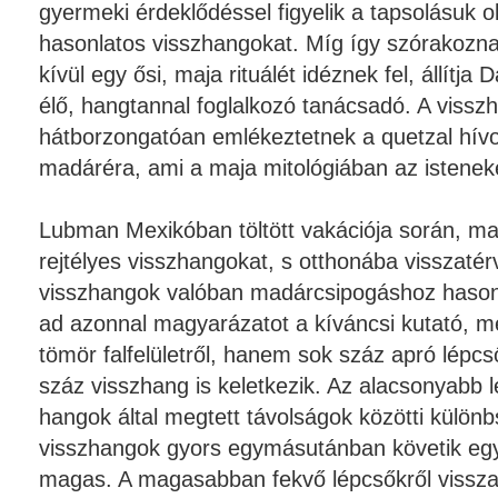
gyermeki érdeklődéssel figyelik a tapsolásuk o
hasonlatos visszhangokat. Míg így szórakoznak
kívül egy ősi, maja rituálét idéznek fel, állítj
élő, hangtannal foglalkozó tanácsadó. A vissz
hátborzongatóan emlékeztetnek a quetzal hív
madáréra, ami a maja mitológiában az isteneke
Lubman Mexikóban töltött vakációja során, ma
rejtélyes visszhangokat, s otthonába visszaté
visszhangok valóban madárcsipogáshoz hasonlí
ad azonnal magyarázatot a kíváncsi kutató, m
tömör falfelületről, hanem sok száz apró lépcső
száz visszhang is keletkezik. Az alacsonyabb 
hangok által megtett távolságok közötti különbs
visszhangok gyors egymásutánban követik egy
magas. A magasabban fekvő lépcsőkről vissza