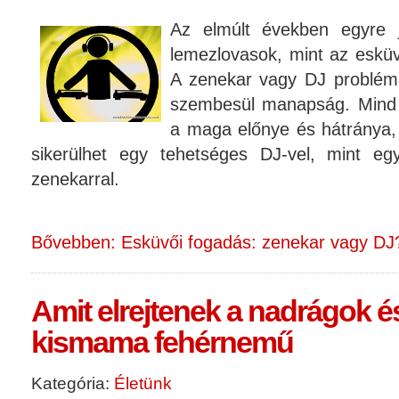
Az elmúlt években egyre j
lemezlovasok, mint az esküvő
A zenekar vagy DJ problémáv
szembesül manapság. Mind 
a maga előnye és hátránya, 
sikerülhet egy tehetséges DJ-vel, mint eg
zenekarral.
Bővebben: Esküvői fogadás: zenekar vagy DJ
Amit elrejtenek a nadrágok és
kismama fehérnemű
Kategória:
Életünk