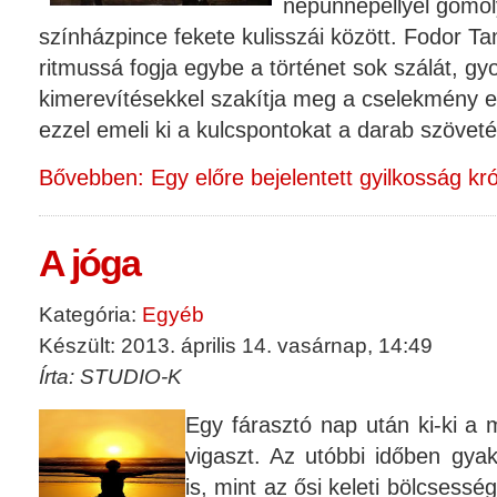
népünnepéllyel gomol
színházpince fekete kulisszái között. Fodor 
ritmussá fogja egybe a történet sok szálát, gy
kimerevítésekkel szakítja meg a cselekmény elb
ezzel emeli ki a kulcspontokat a darab szöveté
Bővebben: Egy előre bejelentett gyilkosság kró
A jóga
Kategória:
Egyéb
Készült: 2013. április 14. vasárnap, 14:49
Írta: STUDIO-K
Egy fárasztó nap után ki-ki a 
vigaszt. Az utóbbi időben gyak
is, mint az ősi keleti bölcsesség