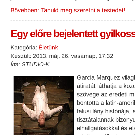
Bővebben: Tanuld meg szeretni a testedet!
Egy előre bejelentett gyilkos
Kategória:
Életünk
Készült: 2013. máj. 26. vasárnap, 17:32
Írta: STUDIO-K
Garcia Marquez világ
átiratát láthatja a k
szövege az eredeti m
bontotta a latin-ameri
falusi lány históriája,
tisztátalannak bizonyul
elhallgatásokkal és e