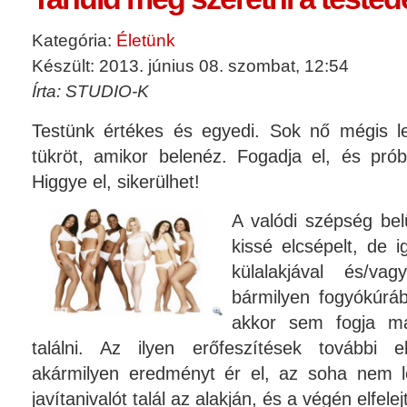
Kategória:
Életünk
Készült: 2013. június 08. szombat, 12:54
Írta: STUDIO-K
Testünk értékes és egyedi. Sok nő mégis l
tükröt, amikor belenéz. Fogadja el, és pró
Higgye el, sikerülhet!
A valódi szépség bel
kissé elcsépelt, de i
külalakjával és/va
bármilyen fogyókúráb
akkor sem fogja m
találni. Az ilyen erőfeszítések további e
akármilyen eredményt ér el, az soha nem l
javítanivalót talál az alakján, és a végén elfelej