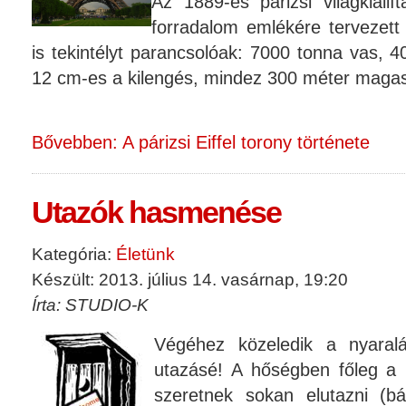
Az 1889-es párizsi világkiáll
forradalom emlékére tervezet
is tekintélyt parancsolóak: 7000 tonna vas, 
12 cm-es a kilengés, mindez 300 méter magas
Bővebben: A párizsi Eiffel torony története
Utazók hasmenése
Kategória:
Életünk
Készült: 2013. július 14. vasárnap, 19:20
Írta: STUDIO-K
Végéhez közeledik a nyara
utazásé! A hőségben főleg a
szeretnek sokan elutazni (bá