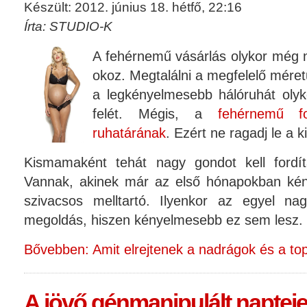
Készült: 2012. június 18. hétfő, 22:16
Írta: STUDIO-K
A fehérnemű vásárlás olykor még 
okoz. Megtalálni a megfelelő méret
a legkényelmesebb hálóruhát olyk
felét. Mégis, a
fehérnemű 
ruhatárának
. Ezért ne ragadj le a
Kismamaként tehát nagy gondot kell fordít
Vannak, akinek már az első hónapokban kén
szivacsos melltartó. Ilyenkor az egyel n
megoldás, hiszen kényelmesebb ez sem lesz.
Bővebben: Amit elrejtenek a nadrágok és a t
A jövő génmanipulált naptej