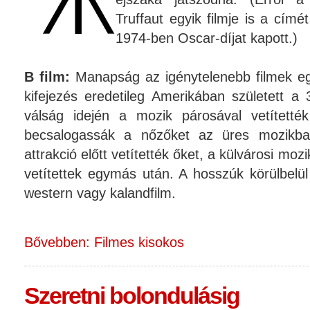
Truffaut egyik filmje is a címé
1974-ben Oscar-díjat kapott.)
B film:
Manapság az igénytelenebb filmek eg
kifejezés eredetileg Amerikában született a
válság idején a mozik párosával vetítetté
becsalogassák a nőzőket az üres mozikb
attrakció előtt vetítették őket, a külvárosi moz
vetítettek egymás után. A hosszúk körülbelül
western vagy kalandfilm.
Bővebben: Filmes kisokos
Szeretni bolondulásig