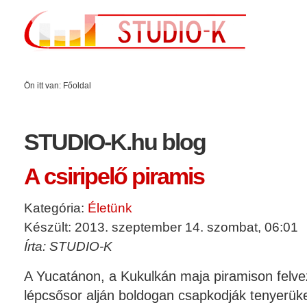
Ön itt van:
Főoldal
STUDIO-K.hu blog
A csiripelő piramis
Kategória:
Életünk
Készült: 2013. szeptember 14. szombat, 06:01
Írta: STUDIO-K
A Yucatánon, a Kukulkán maja piramison felv
lépcsősor alján boldogan csapkodják tenyerüket