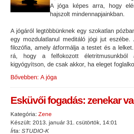
A jóga képes arra, hogy elé
hajszolt mindennapjainkban.
A jógáról legtöbbünknek egy szokatlan pózba
egy mozdulatlanul meditáló jógi jut eszébe.
filozófia, amely átformálja a testet és a lelke
rá, hogy a felfokozott életritmusunkból a
kigyógyítson, de csak akkor, ha eleget foglalk
Bővebben: A jóga
Esküvői fogadás: zenekar v
Kategória:
Zene
Készült: 2013. január 31. csütörtök, 14:01
Írta: STUDIO-K