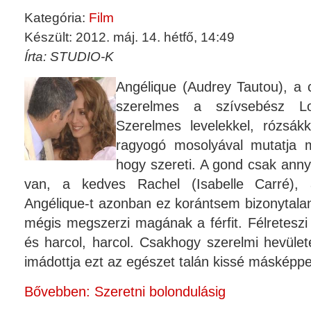
Kategória:
Film
Készült: 2012. máj. 14. hétfő, 14:49
Írta: STUDIO-K
Angélique (Audrey Tautou), a 
szerelmes a szívsebész Lo
Szerelmes levelekkel, rózsák
ragyogó mosolyával mutatja m
hogy szereti. A gond csak anny
van, a kedves Rachel (Isabelle Carré),
Angélique-t azonban ez korántsem bizonytalan
mégis megszerzi magának a férfit. Félreteszi
és harcol, harcol. Csakhogy szerelmi hevüle
imádottja ezt az egészet talán kissé másképpen
Bővebben: Szeretni bolondulásig