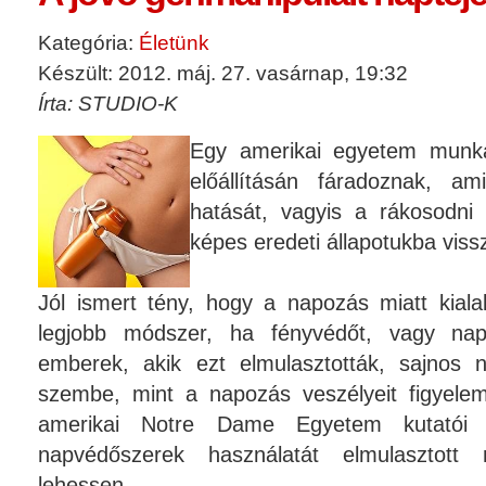
Kategória:
Életünk
Készült: 2012. máj. 27. vasárnap, 19:32
Írta: STUDIO-K
Egy amerikai egyetem munka
előállításán fáradoznak, am
hatását, vagyis a rákosodni 
képes eredeti állapotukba vissz
Jól ismert tény, hogy a napozás miatt kial
legjobb módszer, ha fényvédőt, vagy nap
emberek, akik ezt elmulasztották, sajnos 
szembe, mint a napozás veszélyeit figyele
amerikai Notre Dame Egyetem kutatói
napvédőszerek használatát elmulasztott 
lehessen.