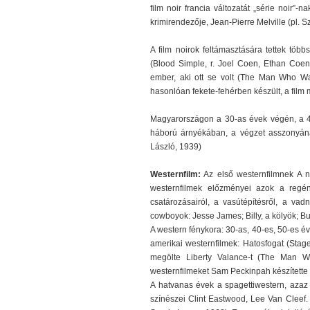
film noir francia változatát „série noir”-
krimirendezője, Jean-Pierre Melville (pl. 
A film noirok feltámasztására tettek töb
(Blood Simple, r. Joel Coen, Ethan Coen,
ember, aki ott se volt (The Man Who Wa
hasonlóan fekete-fehérben készült, a film 
Magyarországon a 30-as évek végén, a 40
háború árnyékában, a végzet asszonyának
László, 1939)
Westernfilm:
Az első westernfilmnek A na
westernfilmek előzményei azok a regé
csatározásairól, a vasútépítésről, a va
cowboyok: Jesse James; Billy, a kölyök; Buff
A western fénykora: 30-as, 40-es, 50-es 
amerikai westernfilmek: Hatosfogat (Stage
megölte Liberty Valance-t (The Man Wh
westernfilmeket Sam Peckinpah készítette
A hatvanas évek a spagettiwestern, azaz
színészei Clint Eastwood, Lee Van Cleef. 