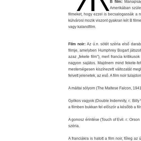
B film:
Manapság 
Amerikában szület
filmeket, hogy ezzel is becsalogassák a nő
külvárosi mozik viszont gyakran két B filme
vagy kalandfilm.
Film noir:
Az ú.n. sötét széria első dara
filmje, amelyben Humphrey Bogart játszott
azaz „fekete film”), mert francia kritikus
nagyon sajátos. Majdnem mind fekete-feh
mesterségesen kiszínezett változatát meglá
felvett jelenetek, az eső. A film noir tulajdo
A máltai sólyom (The Maltese Falcon, 1941.
Gyilkos vagyok (Double Indemnity, r.: Bill
a filmben bukkan fel először a később a fi
A gonosz érintése (Touch of Evil. r.: Ors
széria.
A franciákra is hatott a film noir, főleg az 