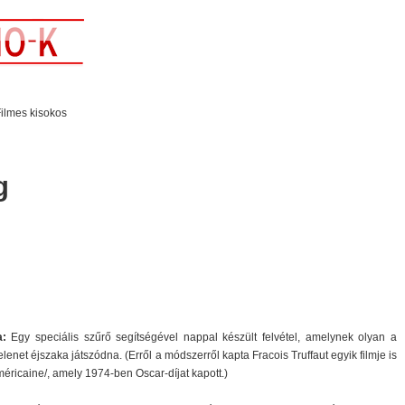
ilmes kisokos
g
a:
Egy speciális szűrő segítségével nappal készült felvétel, amelynek olyan a
elenet éjszaka játszódna. (Erről a módszerről kapta Fracois Truffaut egyik filmje is
méricaine/, amely 1974-ben Oscar-díjat kapott.)