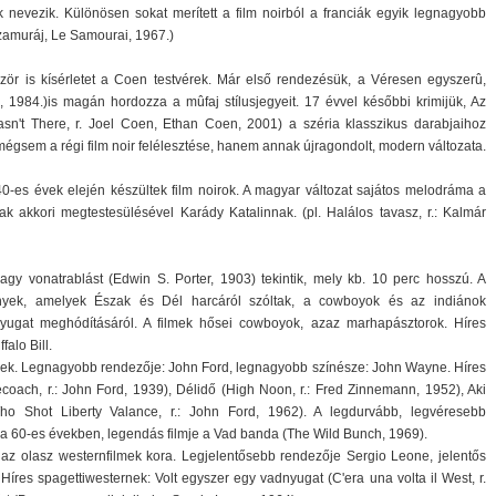
nak nevezik. Különösen sokat merített a film noirból a franciák egyik legnagyobb
Szamuráj, Le Samourai, 1967.)
bször is kísérletet a Coen testvérek. Már első rendezésük, a Véresen egyszerû,
 1984.)is magán hordozza a mûfaj stílusjegyeit. 17 évvel későbbi krimijük, Az
sn't There, r. Joel Coen, Ethan Coen, 2001) a széria klasszikus darabjaihoz
mégsem a régi film noir felélesztése, hanem annak újragondolt, modern változata.
-es évek elején készültek film noirok. A magyar változat sajátos melodráma a
 akkori megtestesülésével Karády Katalinnak. (pl. Halálos tavasz, r.: Kalmár
gy vonatrablást (Edwin S. Porter, 1903) tekintik, mely kb. 10 perc hosszú. A
nyek, amelyek Észak és Dél harcáról szóltak, a cowboyok és az indiánok
dnyugat meghódításáról. A filmek hősei cowboyok, azaz marhapásztorok. Híres
alo Bill.
évek. Legnagyobb rendezője: John Ford, legnagyobb színésze: John Wayne. Híres
coach, r.: John Ford, 1939), Délidő (High Noon, r.: Fred Zinnemann, 1952), Aki
o Shot Liberty Valance, r.: John Ford, 1962). A legdurvább, legvéresebb
 a 60-es években, legendás filmje a Vad banda (The Wild Bunch, 1969).
 az olasz westernfilmek kora. Legjelentősebb rendezője Sergio Leone, jelentős
Híres spagettiwesternek: Volt egyszer egy vadnyugat (C'era una volta il West, r.