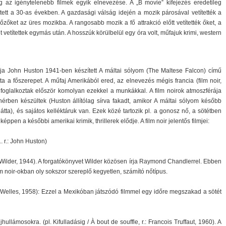
az igénytelenebb filmek egyik elnevezése. A „B movie” kifejezés eredetileg
ett a 30-as években. A gazdasági válság idején a mozik párosával vetítették a
zőket az üres mozikba. A rangosabb mozik a fő attrakció előtt vetítették őket, a
t vetítettek egymás után. A hosszúk körülbelül egy óra volt, műfajuk krimi, western
bja John Huston 1941-ben készített A máltai sólyom (The Maltese Falcon) című
a a főszerepet. A műfaj Amerikából ered, az elnevezés mégis francia (film noir,
ok foglalkoztak először komolyan ezekkel a munkákkal. A film noirok atmoszférája
érben készültek (Huston állítólag sírva fakadt, amikor A máltai sólyom később
tta), és sajátos kelléktáruk van. Ezek közé tartozik pl. a gonosz nő, a sötétben
nképpen a későbbi amerikai krimik, thrillerek elődje. A film noir jelentős filmjei:
 r.: John Huston)
y Wilder, 1944). A forgatókönyvet Wilder közösen írja Raymond Chandlerrel. Ebben
lm noir-okban oly sokszor szereplő kegyetlen, számító nőtípus.
on Welles, 1958): Ezzel a Mexikóban játszódó filmmel egy időre megszakad a sötét
újhullámosokra. (pl. Kifulladásig / À bout de souffle, r.: Francois Truffaut, 1960). A