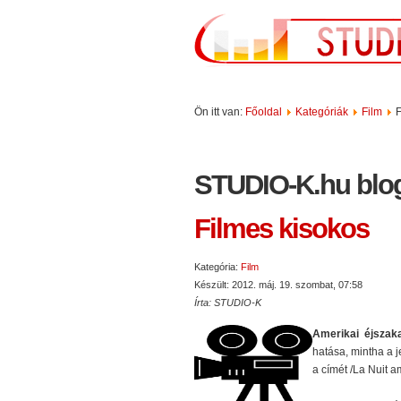
Ön itt van:
Főoldal
Kategóriák
Film
F
STUDIO-K.hu blo
Filmes kisokos
Kategória:
Film
Készült: 2012. máj. 19. szombat, 07:58
Írta: STUDIO-K
Amerikai éjszak
hatása, mintha a j
a címét /La Nuit a