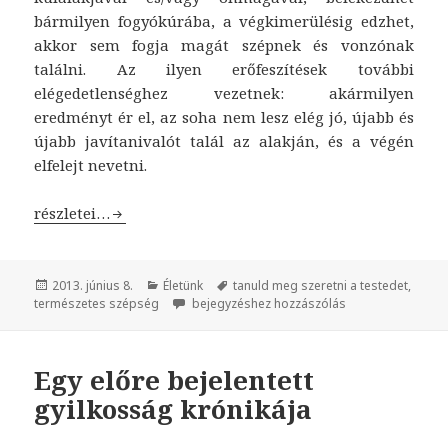
bármilyen fogyókúrába, a végkimerülésig edzhet,
akkor sem fogja magát szépnek és vonzónak
találni. Az ilyen erőfeszítések további
elégedetlenséghez vezetnek: akármilyen
eredményt ér el, az soha nem lesz elég jó, újabb és
újabb javítanivalót talál az alakján, és a végén
elfelejt nevetni.
Tanuld meg szeretni a testedet!
részletei…
Közzétéve
2013. június 8.
Kategória
Életünk
Címke
tanuld meg szeretni a testedet
,
természetes szépség
Tanuld meg szeretni a testedet!
bejegyzéshez hozzászólás
Egy előre bejelentett
gyilkosság krónikája