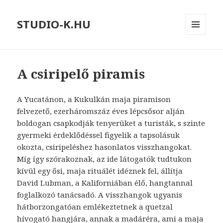
STUDIO-K.HU
MENÜ
ÉS
WIDGETEK
A csiripelő piramis
A Yucatánon, a Kukulkán maja piramison
felvezető, ezerháromszáz éves lépcsősor alján
boldogan csapkodják tenyerüket a turisták, s szinte
gyermeki érdeklődéssel figyelik a tapsolásuk
okozta, csiripeléshez hasonlatos visszhangokat.
Míg így szórakoznak, az ide látogatók tudtukon
kívül egy ősi, maja rituálét idéznek fel, állítja
David Lubman, a Kaliforniában élő, hangtannal
foglalkozó tanácsadó. A visszhangok ugyanis
hátborzongatóan emlékeztetnek a quetzal
hívogató hangjára, annak a madáréra, ami a maja