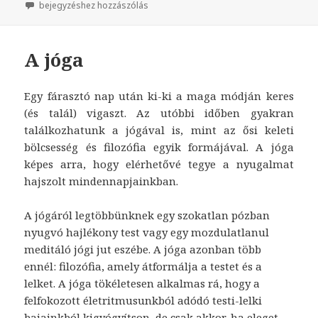
Egy előre bejelentett gyilkosság krónikája
bejegyzéshez hozzászólás
A jóga
Egy fárasztó nap után ki-ki a maga módján keres
(és talál) vigaszt. Az utóbbi időben gyakran
találkozhatunk a jógával is, mint az ősi keleti
bölcsesség és filozófia egyik formájával. A jóga
képes arra, hogy elérhetővé tegye a nyugalmat
hajszolt mindennapjainkban.
A jógáról legtöbbünknek egy szokatlan pózban
nyugvó hajlékony test vagy egy mozdulatlanul
meditáló jógi jut eszébe. A jóga azonban több
ennél: filozófia, amely átformálja a testet és a
lelket. A jóga tökéletesen alkalmas rá, hogy a
felfokozott életritmusunkból adódó testi-lelki
bajainkból kigyógyítson, de csak akkor, ha eleget