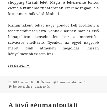
shopping túránk felét. Mégis, a fehérnemű fontos
eleme a kismama ruhatárának. Ezért ne ragadj le a
kismamaruhák vásárlásánál.
Kismamaként tehát nagy gondot kell fordítani a
fehérneművásárlásra. Vannak, akinek már az első
hónapokban kényelmetlen lesz a merevítős-
szivacsos melltartó. Ilyenkor az egyel nagyobb
méret csak átmeneti megoldás, hiszen
kényelmesebb ez sem lesz.
Amit elrejtenek a nadrágok és a topok: a kismama feh
részletei…
Közzétéve
2012. június 18.
Kategória
Életünk
Címke
kismama fehérnemű
Amit elrejtenek a nadrágok és a topok: a kismama fehérnemű
bejegyzéshez hozzászólás
A jövő génmanipulált