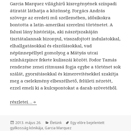
Garcia Marquez világhírű kisregényének színpadi
átiratát láthatja a közönség. Forgács András
szövege az eredeti mű szellemében, idősíkokra
bontotta a latin-amerikai szerelmi történetet. A
falusi lány históriája, aki nászéjszakáján
tisztátalannak bizonyul, visszafojtott indulatokkal,
elhallgatásokkal és elszólásokkal, vad
népünnepéllyel gomolyog a Mátyás utcai
színházpince fekete kulisszái között. Fodor Tamás
rendezése zenei ritmussá fogja egybe a történet sok
szálát, gyorsításokkal és kimerevítésekkel szakítja
meg a cselekmény elbeszélhető, felületi nézetét,
ezzel emeli ki a kulcspontokat a darab szövetéből.
Egy előre bejelentett gyilkosság krónikája
részletei…
Közzétéve
2013. május 26.
Kategória
Életünk
Címke
Egy előre bejelentett
gyilkosság kónikája
,
Garcia Marquez