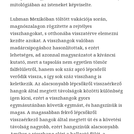
mitológiában az isteneket képviselte.
Lubman Mexikóban töltött vakációja során,
magnószalagon rögzítette a rejtélyes
visszhangokat, s otthonába visszatérve elemezni
kezdte azokat. A visszhangok valóban
madárcsipogáshoz hasonlítottak, s ezért
lehetséges, ad azonnal magyarázatot a kíváncsi
kutató, mert a tapsolás nem egyetlen tömör
falfelületről, hanem sok száz apró lépcsőről
verődik vissza, s így sok száz visszhang is
keletkezik. Az alacsonyabb lépcsőkről visszaérkező
hangok által megtett távolságok közötti különbség
igen kicsi, ezért a visszhangok gyors
egymásutánban követik egymást, és hangszínük is
magas. A magasabban fekvő lépcsőkről
visszaérkező hangok által megtett út és a követési
távolság nagyobb, ezért hangszínük alacsonyabb.
Amikor a visszhang eléri a hallgató fülét, a