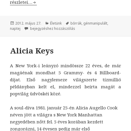
A jövő génmanipulált napteje
részletei…
Közzétéve
2012. május 27.
Kategória
Életünk
Címke
bőrrák
,
génmanipulált
,
naptej
A jövő génmanipulált napteje
bejegyzéshez hozzászólás
Alicia Keys
A New York-i leányzó mindössze 22 éves, de már
magáénak mondhat 5 Grammy- és 4 Billboard-
díjat. Első nagylemeze világszerte tízmillió
példányban kelt el, mindezzel beírta magát a
popvilág üdvöskéi közé.
A soul-díva 1981. január 25-én Alicia Augello Cook
néven jött a világra s New York Manhattan
negyedében nőtt fel. 5 éves korában kezdett
zongorázni, 14 évesen pedig már első