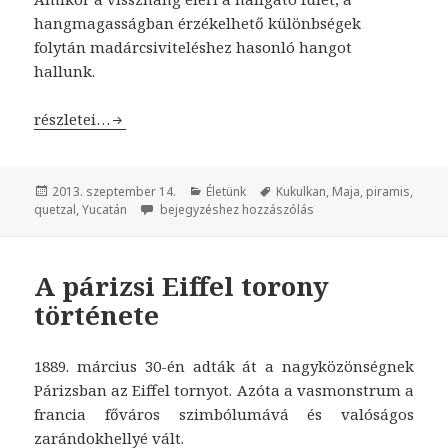
hangmagasságban érzékelhető különbségek
folytán madárcsiviteléshez hasonló hangot
hallunk.
A csiripelő piramis
részletei…
Közzétéve
2013. szeptember 14.
Kategória
Életünk
Címke
Kukulkan
,
Maja
,
piramis
,
quetzal
,
Yucatán
A csiripelő piramis
bejegyzéshez hozzászólás
A párizsi Eiffel torony
története
1889. március 30-én adták át a nagyközönségnek
Párizsban az Eiffel tornyot. Azóta a vasmonstrum a
francia főváros szimbólumává és valóságos
zarándokhellyé vált.