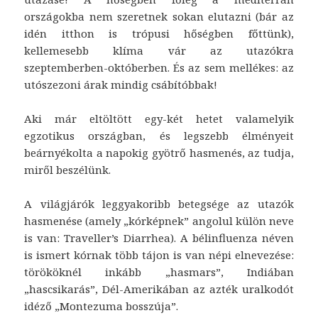
országokba nem szeretnek sokan elutazni (bár az
idén itthon is trópusi hőségben főttünk),
kellemesebb klíma vár az utazókra
szeptemberben-októberben. És az sem mellékes: az
utószezoni árak mindig csábítóbbak!
Aki már eltöltött egy-két hetet valamelyik
egzotikus országban, és legszebb élményeit
beárnyékolta a napokig gyötrő hasmenés, az tudja,
miről beszélünk.
A világjárók leggyakoribb betegsége az utazók
hasmenése (amely „kórképnek” angolul külön neve
is van: Traveller’s Diarrhea). A bélinfluenza néven
is ismert kórnak több tájon is van népi elnevezése:
törököknél inkább „hasmars”, Indiában
„hascsikarás”, Dél-Amerikában az azték uralkodót
idéző „Montezuma bosszúja”.