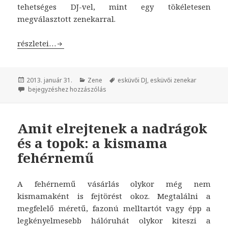
tehetséges DJ-vel, mint egy tökéletesen
megválasztott zenekarral.
Esküvői fogadás: zenekar vagy DJ?
részletei…
Közzétéve
2013. január 31.
Kategória
Zene
Címke
esküvői DJ
,
esküvői zenekar
Esküvői fogadás: zenekar vagy DJ?
bejegyzéshez hozzászólás
Amit elrejtenek a nadrágok
és a topok: a kismama
fehérnemű
A fehérnemű vásárlás olykor még nem
kismamaként is fejtörést okoz. Megtalálni a
megfelelő méretű, fazonú melltartót vagy épp a
legkényelmesebb hálóruhát olykor kiteszi a