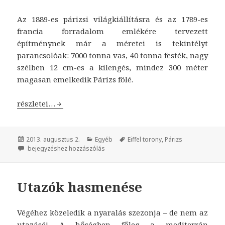
Az 1889-es párizsi világkiállításra és az 1789-es
francia forradalom emlékére tervezett
építménynek már a méretei is tekintélyt
parancsolóak: 7000 tonna vas, 40 tonna festék, nagy
szélben 12 cm-es a kilengés, mindez 300 méter
magasan emelkedik Párizs fölé.
A párizsi Eiffel torony története
részletei…
Közzétéve
2013. augusztus 2.
Kategória
Egyéb
Címke
Eiffel torony
,
Párizs
A párizsi Eiffel torony története
bejegyzéshez hozzászólás
Utazók hasmenése
Végéhez közeledik a nyaralás szezonja – de nem az
utazásé! A hőségben főleg a mediterrán