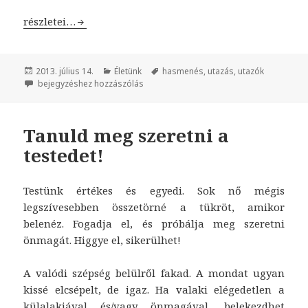
Utazók hasmenése
részletei…
Közzétéve
2013. július 14.
Kategória
Életünk
Címke
hasmenés
,
utazás
,
utazók
Utazók hasmenése
bejegyzéshez hozzászólás
Tanuld meg szeretni a
testedet!
Testünk értékes és egyedi. Sok nő mégis
legszívesebben összetörné a tükröt, amikor
belenéz. Fogadja el, és próbálja meg szeretni
önmagát. Higgye el, sikerülhet!
A valódi szépség belülről fakad. A mondat ugyan
kissé elcsépelt, de igaz. Ha valaki elégedetlen a
külalakjával és/vagy önmagával, belekezdhet