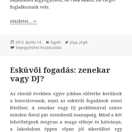
foglalkozunk vele.
A jóga
részletei…
Közzétéve
2013. április 14.
Kategória
Egyéb
Címke
jóga
,
jógik
A jóga
bejegyzéshez hozzászólás
Esküvői fogadás: zenekar
vagy DJ?
Az elmúlt években egyre jobban előtérbe kerülnek
a lemezlovasok, mint az esküvői fogadások zenei
felelősei. A zenekar vagy DJ problémával szinte
minden fiatal pár szembesül manapság. Mind a két
lehetőségnek megvan a maga előnye és hátránya,
a lakodalom éppen olyan jól sikerülhet egy