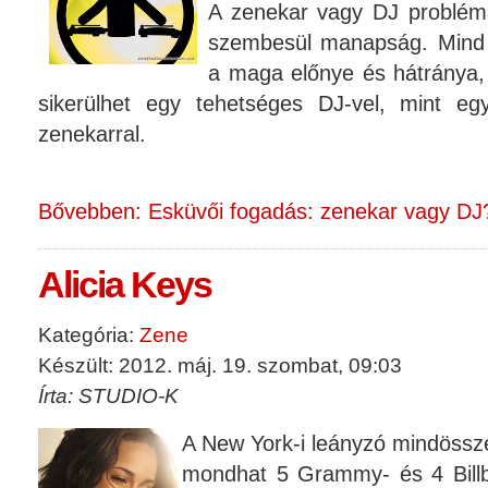
A zenekar vagy DJ problémáv
szembesül manapság. Mind 
a maga előnye és hátránya, 
sikerülhet egy tehetséges DJ-vel, mint eg
zenekarral.
Bővebben: Esküvői fogadás: zenekar vagy DJ
Alicia Keys
Kategória:
Zene
Készült: 2012. máj. 19. szombat, 09:03
Írta: STUDIO-K
A New York-i leányzó mindöss
mondhat 5 Grammy- és 4 Billb