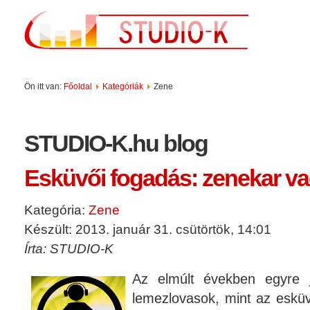
Ön itt van:
Főoldal
Kategóriák
Zene
STUDIO-K.hu blog
Esküvői fogadás: zenekar v
Kategória:
Zene
Készült: 2013. január 31. csütörtök, 14:01
Írta: STUDIO-K
Az elmúlt években egyre j
lemezlovasok, mint az esküvő