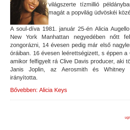
világszerte tízmillió példányb
magát a popvilág üdvöskéi közé
A soul-díva 1981. január 25-én Alicia Augell
New York Manhattan negyedében nőtt fel
zongorázni, 14 évesen pedig már első nagyle
óráiban. 16 évesen leérettségizett, s éppen 
amikor felfigyelt rá Clive Davis producer, aki
Janis Joplin, az Aerosmith és Whitney 
irányította.
Bővebben: Alicia Keys
ugr