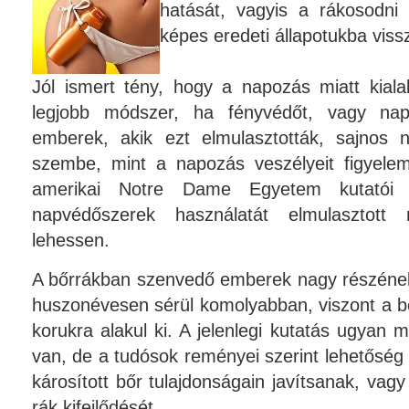
hatását, vagyis a rákosodni 
képes eredeti állapotukba vissz
Jól ismert tény, hogy a napozás miatt kial
legjobb módszer, ha fényvédőt, vagy nap
emberek, akik ezt elmulasztották, sajnos 
szembe, mint a napozás veszélyeit figyele
amerikai Notre Dame Egyetem kutatói
napvédőszerek használatát elmulasztott 
lehessen.
A bőrrákban szenvedő emberek nagy részének
huszonévesen sérül komolyabban, viszont a b
korukra alakul ki. A jelenlegi kutatás ugyan
van, de a tudósok reményei szerint lehetőség 
károsított bőr tulajdonságain javítsanak, va
rák kifejlődését.