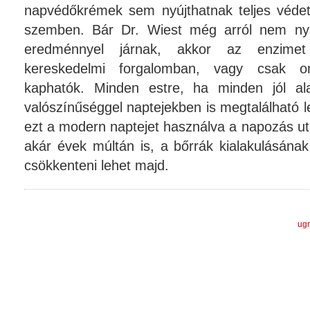
napvédőkrémek sem nyújthatnak teljes véde
szemben. Bár Dr. Wiest még arról nem nyi
eredménnyel járnak, akkor az enzimet
kereskedelmi forgalomban, vagy csak or
kaphatók. Minden estre, ha minden jól al
valószínűséggel naptejekben is megtalálható le
ezt a modern naptejet használva a napozás ut
akár évek múltán is, a bőrrák kialakulásána
csökkenteni lehet majd.
ugr