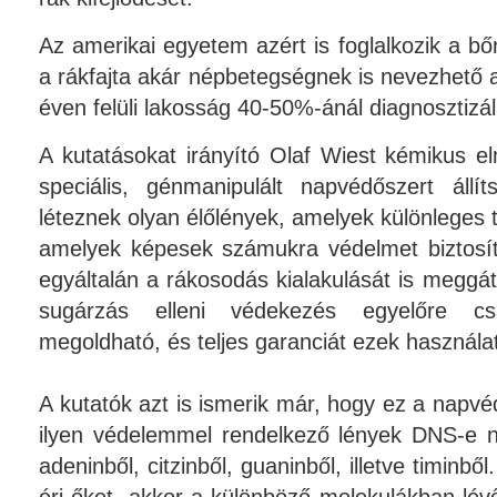
Az amerikai egyetem azért is foglalkozik a b
a rákfajta akár népbetegségnek is nevezhető 
éven felüli lakosság 40-50%-ánál diagnosztizál
A kutatásokat irányító Olaf Wiest kémikus e
speciális, génmanipulált napvédőszert áll
léteznek olyan élőlények, amelyek különleges
amelyek képesek számukra védelmet biztosít
egyáltalán a rákosodás kialakulását is meggá
sugárzás elleni védekezés egyelőre cs
megoldható, és teljes garanciát ezek használa
A kutatók azt is ismerik már, hogy ez a napv
ilyen védelemmel rendelkező lények DNS-e né
adeninből, citzinből, guaninből, illetve timinb