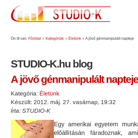
Ön itt van:
Főoldal
Kategóriák
Életünk
A jövő génmanipulált napteje
STUDIO-K.hu blog
A jövő génmanipulált naptej
Kategória:
Életünk
Készült: 2012. máj. 27. vasárnap, 19:32
Írta: STUDIO-K
Egy amerikai egyetem munka
előállításán fáradoznak, am