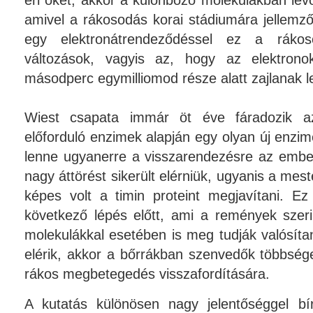
éri őket, akkor a különböző molekulákban lé
amivel a rákosodás korai stádiumára jellemző
egy elektronátrendeződéssel ez a rák
változások, vagyis az, hogy az elektrono
másodperc egymilliomod része alatt zajlanak l
Wiest csapata immár öt éve fáradozik a
előforduló enzimek alapján egy olyan új enzi
lenne ugyanerre a visszarendezésre az emb
nagy áttörést sikerült elérniük, ugyanis a mes
képes volt a timin proteint megjavítani. E
következő lépés előtt, ami a remények szeri
molekulákkal esetében is meg tudják valósíta
elérik, akkor a bőrrákban szenvedők többség
rákos megbetegedés visszafordítására.
A kutatás különösen nagy jelentőséggel bí