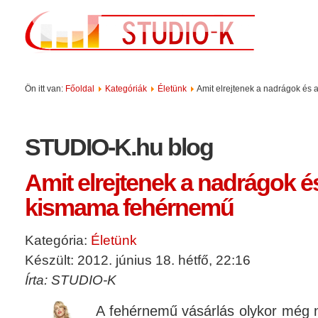
Ön itt van:
Főoldal
Kategóriák
Életünk
Amit elrejtenek a nadrágok és
STUDIO-K.hu blog
Amit elrejtenek a nadrágok és
kismama fehérnemű
Kategória:
Életünk
Készült: 2012. június 18. hétfő, 22:16
Írta: STUDIO-K
A fehérnemű vásárlás olykor még 