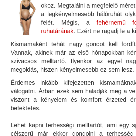
okoz. Megtalálni a megfelelő méret
a legkényelmesebb hálóruhát olyk
felét. Mégis, a
fehérnemű 
ruhatárának
. Ezért ne ragadj le a
Kismamaként tehát nagy gondot kell fordít
Vannak, akinek már az első hónapokban kén
szivacsos melltartó. Ilyenkor az egyel n
megoldás, hiszen kényelmesebb ez sem lesz.
Érdemes inkább kifejezetten kismamáknak
válogatni. Árban ezek sem haladják meg a ve
viszont a kényelem és komfort érzeted é
befektetés.
Lehet kapni terhességi melltartót, ami egy s
célszerű már ekkor gondolni a terhesség 