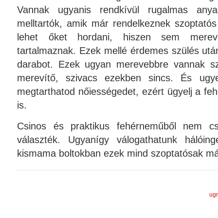
Vannak ugyanis rendkívül rugalmas anyag
melltartók, amik már rendelkeznek szoptatós 
lehet őket hordani, hiszen sem merev
tartalmaznak. Ezek mellé érdemes szülés utá
darabot. Ezek ugyan merevebbre vannak sz
merevítő, szivacs ezekben sincs. És ugy
megtarthatod nőiességedet, ezért ügyelj a f
is.
Csinos és praktikus fehérneműből nem cs
választék. Ugyanígy válogathatunk hálóin
kismama boltokban ezek mind szoptatósak má
ugr