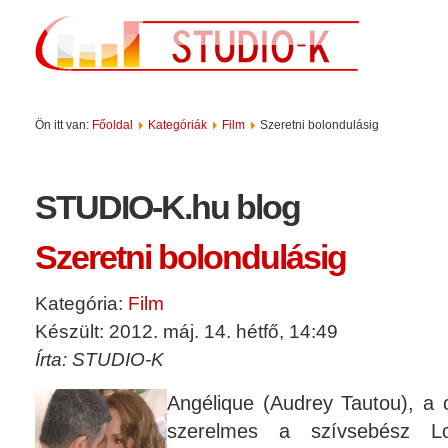
Ön itt van:
Főoldal
Kategóriák
Film
Szeretni bolondulásig
STUDIO-K.hu blog
Szeretni bolondulásig
Kategória:
Film
Készült: 2012. máj. 14. hétfő, 14:49
Írta: STUDIO-K
Angélique (Audrey Tautou), a 
szerelmes a szívsebész Lo