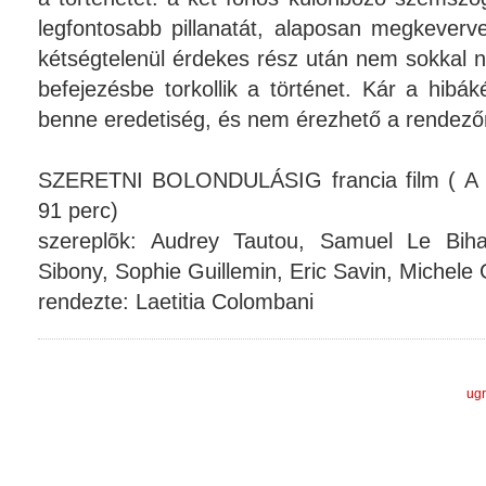
legfontosabb pillanatát, alaposan megkeverv
kétségtelenül érdekes rész után nem sokkal n
befejezésbe torkollik a történet. Kár a hibáké
benne eredetiség, és nem érezhető a rendező
SZERETNI BOLONDULÁSIG francia film ( A la
91 perc)
szereplõk: Audrey Tautou, Samuel Le Biha
Sibony, Sophie Guillemin, Eric Savin, Michele
rendezte: Laetitia Colombani
ugr