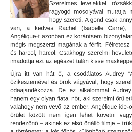
Szerelmes levelekkel, rózsák
ragyogó mosolyával mutatja m
hogy szereti. A gond csak anny
van, a kedves Rachel (Isabelle Carré),
Angélique-t azonban ez korántsem bizonytalan
mégis megszerzi magának a férfit. Félreteszi
és harcol, harcol. Csakhogy szerelmi hevüle
imádottja ezt az egészet talán kissé másképpen
Újra itt van hát ő, a csodálatos Audrey “
őzikeszemével és örök vágyával, hogy szerelm
odaajándékozza. De ez alkalommal Audrey 
hanem egy olyan fiatal nőt, aki szerelmi őrüle
valahogy nem vevő az ember. Angélique ide-
őrület között nem igen lehet követni vagy
rendezőnő – akinek ez első önálló filmje – trü
a történetet: a két főhős különböző szemszög