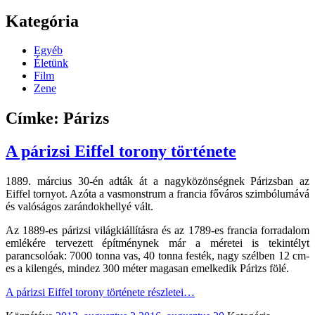
Kategória
Egyéb
Életünk
Film
Zene
Címke: Párizs
A párizsi Eiffel torony története
1889. március 30-én adták át a nagyközönségnek Párizsban az
Eiffel tornyot. Azóta a vasmonstrum a francia főváros szimbólumává
és valóságos zarándokhellyé vált.
Az 1889-es párizsi világkiállításra és az 1789-es francia forradalom
emlékére tervezett építménynek már a méretei is tekintélyt
parancsolóak: 7000 tonna vas, 40 tonna festék, nagy szélben 12 cm-
es a kilengés, mindez 300 méter magasan emelkedik Párizs fölé.
A párizsi Eiffel torony története
részletei…