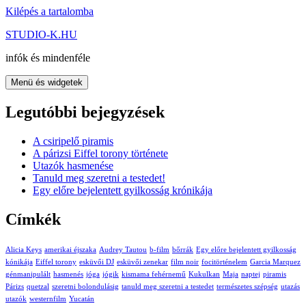
Kilépés a tartalomba
STUDIO-K.HU
infók és mindenféle
Menü és widgetek
Legutóbbi bejegyzések
A csiripelő piramis
A párizsi Eiffel torony története
Utazók hasmenése
Tanuld meg szeretni a testedet!
Egy előre bejelentett gyilkosság krónikája
Címkék
Alicia Keys
amerikai éjszaka
Audrey Tautou
b-film
bőrrák
Egy előre bejelentett gyilkosság
kónikája
Eiffel torony
esküvői DJ
esküvői zenekar
film noir
focitörténelem
Garcia Marquez
génmanipulált
hasmenés
jóga
jógik
kismama fehérnemű
Kukulkan
Maja
naptej
piramis
Párizs
quetzal
szeretni bolondulásig
tanuld meg szeretni a testedet
természetes szépség
utazás
utazók
westernfilm
Yucatán