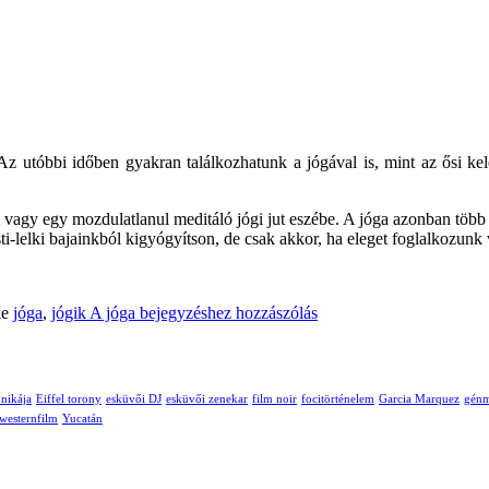
Az utóbbi időben gyakran találkozhatunk a jógával is, mint az ősi kel
gy egy mozdulatlanul meditáló jógi jut eszébe. A jóga azonban több enné
ti-lelki bajainkból kigyógyítson, de csak akkor, ha eleget foglalkozunk 
ke
jóga
,
jógik
A jóga
bejegyzéshez hozzászólás
ónikája
Eiffel torony
esküvői DJ
esküvői zenekar
film noir
focitörténelem
Garcia Marquez
génm
westernfilm
Yucatán