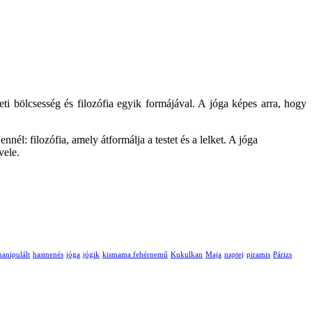
eti bölcsesség és filozófia egyik formájával. A jóga képes arra, hogy
l: filozófia, amely átformálja a testet és a lelket. A jóga
vele.
anipulált
hasmenés
jóga
jógik
kismama fehérnemű
Kukulkan
Maja
naptej
piramis
Párizs