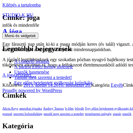
Kilépés a tartalomba
STUDIO-K.HU
Címke: jóga
infók és mindenféle
A jóga
Menü és widgetek
Egy fárasztó nap után ki-ki a maga módján keres (és talál) vigaszt. 
Legutóbbi bejegyzések
elérhetővé tegye a nyugalmat hajszolt mindennapjainkban.
A jógáról legtöbbünknek egy szokatlan pózban nyugvó hajlékony test va
A csiripelő piramis
tökéletesen alkalmas rá, hogy a felfokozott életritmusunkból adódó tes
A párizsi Eiffel torony története
Utazók hasmenése
A jóga
részletei…
Tanuld meg szeretni a testedet!
Egy előre bejelentett gyilkosság krónikája
Közzétéve
2013. április 14.
2016. augusztus 20.
Kategória
Egyéb
Cím
Proudly powered by WordPress
Címkék
Alicia Keys
amerikai éjszaka
Audrey Tautou
b-film
bőrrák
Egy előre bejelentett gyilkosság k
quetzal
szeretni bolondulásig
tanuld meg szeretni a testedet
természetes szépség
utazás
utazók
Kategória