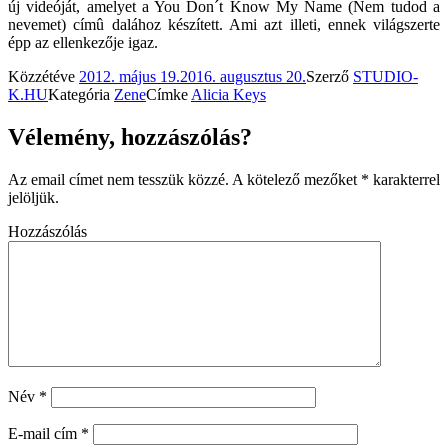
új videóját, amelyet a You Don´t Know My Name (Nem tudod a
nevemet) címû dalához készített. Ami azt illeti, ennek világszerte
épp az ellenkezője igaz.
Közzétéve
2012. május 19.
2016. augusztus 20.
Szerző
STUDIO-
K.HU
Kategória
Zene
Címke
Alicia Keys
Vélemény, hozzászólás?
Az email címet nem tesszük közzé.
A kötelező mezőket
*
karakterrel
jelöljük.
Hozzászólás
Név
*
E-mail cím
*