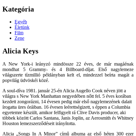
Kategória
Egyéb
Életünk
Film
Zene
Alicia Keys
A New York-i leányzó mindössze 22 éves, de már magáénak
mondhat 5 Grammy- és 4 Billboard-díjat. Első nagylemeze
világszerte tízmillió példányban kelt el, mindezzel beírta magát a
popvilág üdvöskéi közé.
A soul-díva 1981. január 25-én Alicia Augello Cook néven jött a
világra s New York Manhattan negyedében nőtt fel. 5 éves korában
kezdett zongorázni, 14 évesen pedig már első nagylemezének dalait
írogatta üres óráiban. 16 évesen leérettségizett, s éppen a Columbia
egyetemre készült, amikor felfigyelt rá Clive Davis producer, aki
többek között Carlos Santana, Janis Joplin, az Aerosmith és Whitney
Houston lemezszerződéseit irányította.
Alicia „Songs In A Minor” címû albuma az első héten 300 ezer