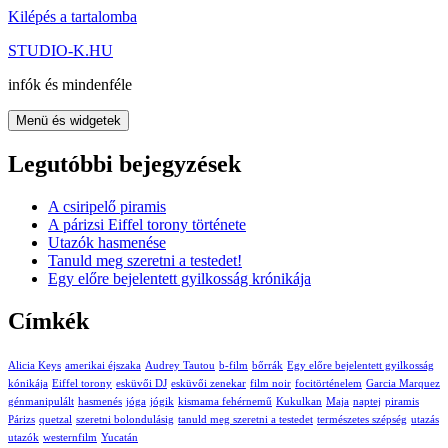
Kilépés a tartalomba
STUDIO-K.HU
infók és mindenféle
Menü és widgetek
Legutóbbi bejegyzések
A csiripelő piramis
A párizsi Eiffel torony története
Utazók hasmenése
Tanuld meg szeretni a testedet!
Egy előre bejelentett gyilkosság krónikája
Címkék
Alicia Keys
amerikai éjszaka
Audrey Tautou
b-film
bőrrák
Egy előre bejelentett gyilkosság
kónikája
Eiffel torony
esküvői DJ
esküvői zenekar
film noir
focitörténelem
Garcia Marquez
génmanipulált
hasmenés
jóga
jógik
kismama fehérnemű
Kukulkan
Maja
naptej
piramis
Párizs
quetzal
szeretni bolondulásig
tanuld meg szeretni a testedet
természetes szépség
utazás
utazók
westernfilm
Yucatán