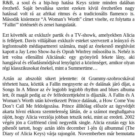
R&B, a soul és a hip-hop hatása Keys szinte minden dalában
érezhető. Saját bevallása szerint ezeken kívül érezhetően nagy
hatással volt rá az afrikai ritmus és a tradicionális flamenco is.
Második kislemeze “A Woman’s Worth” címet viselte, ez folytatta a
“Fallin'” történetét és zenei hangulatát.
Ezt követték az exkluzív partik és a TV-showk, amelyekben Alicia
is fellépett. Davis villájában exkluzív esteket szervezett a leányzó és
legfontosabb médiapartnerei számára, majd az énekesnő meghívást
kapott a Jay Leno Show-ba és Oprah Winfrey mûsorába is. Nehéz is
lett volna ellenállni Aliciának: egy gyönyörû fekete lány, aki
hangjával és előadásmódjával lenyûgözi a közönséget, amikor olyan
régi klasszikusokat énekel, mint a Summertime…
Aztán az abszolút sikert jelentette: öt Grammy-szobrocskával
térhetett haza, köztük a Fallin megnyerte az év dalának járó díjat, a
Songs In A Minor az év legjobb legjobb rhythm and blues albuma
lett, őt magát pedig az év felfedezettjeként is díjazták. A Fallin és A
Woman’s Worth után következett Prince dalának, a How Come You
Don’t Call Me feldolgozása. Prince állítólag először az ügyvédjét
akarta hívni ekkora szemtelenség láttán, de a számot meghallgatva
rájött, hogy Alicia verziója jobban tetszik neki, mint az eredeti. 2002
végén jön a Girlfriend címû negyedik single. Alicia ezután egy kis
pihenőt tartott, hogy aztán idén december 1-jén új albummal (The
Diary of Alicia Keys) várja rajongóit. Novemberben már bemutatta