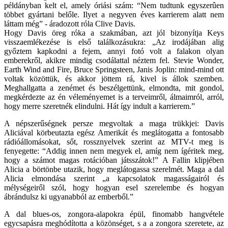
példányban kelt el, amely óriási szám: “Nem tudtunk egyszerûen
többet gyártani belőle. Ilyet a negyven éves karrierem alatt nem
láttam még” - áradozott róla Clive Davis.
Hogy Davis öreg róka a szakmában, azt jól bizonyítja Keys
visszaemlékezése is első találkozásukra: „Az irodájában alig
győztem kapkodni a fejem, annyi fotó volt a falakon olyan
emberekről, akikre mindig csodálattal néztem fel. Stevie Wonder,
Earth Wind and Fire, Bruce Springsteen, Janis Joplin: mind-mind ott
voltak közöttük, és akkor jöttem rá, kivel is állok szemben.
Meghallgatta a zenémet és beszélgettünk, elmondta, mit gondol,
megkérdezte az én véleményemet is a terveimről, álmaimról, arról,
hogy merre szeretnék elindulni. Hát így indult a karrierem.”
A népszerűségnek persze megvoltak a maga trükkjei: Davis
Aliciával körbeutazta egész Amerikát és meglátogatta a fontosabb
rádióállomásokat, sőt, rossznyelvek szerint az MTV-t meg is
fenyegette: “Addig innen nem megyek el, amíg nem ígéritek meg,
hogy a számot magas rotációban játsszátok!” A Fallin klipjében
Alicia a börtönbe utazik, hogy meglátogassa szerelmét. Maga a dal
Alicia elmondása szerint „a kapcsolatok magasságairól és
mélységeiről szól, hogy hogyan esel szerelembe és hogyan
ábrándulsz ki ugyanabból az emberből.”
A dal blues-os, zongora-alapokra épül, finomabb hangvétele
egycsapásra meghódította a közönséget, s a a zongora szeretete, az