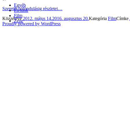
Egyéb
Szeretni bolondulásig
részletei…
Életünk
Film
Közzétéve
2012. május 14.
2016. augusztus 20.
Kategória
Film
Címke
Zene
Proudly powered by WordPress