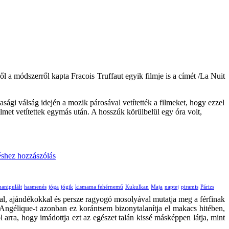
ől a módszerről kapta Fracois Truffaut egyik filmje is a címét /La Nuit
ági válság idején a mozik párosával vetítették a filmeket, hogy ezzel
ilmet vetítettek egymás után. A hosszúk körülbelül egy óra volt,
shez hozzászólás
anipulált
hasmenés
jóga
jógik
kismama fehérnemű
Kukulkan
Maja
naptej
piramis
Párizs
al, ajándékokkal és persze ragyogó mosolyával mutatja meg a férfinak
 Angélique-t azonban ez korántsem bizonytalanítja el makacs hitében,
arra, hogy imádottja ezt az egészet talán kissé másképpen látja, mint