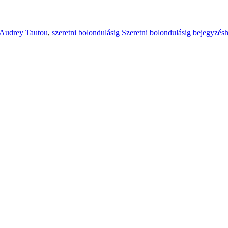
Audrey Tautou
,
szeretni bolondulásig
Szeretni bolondulásig
bejegyzésh