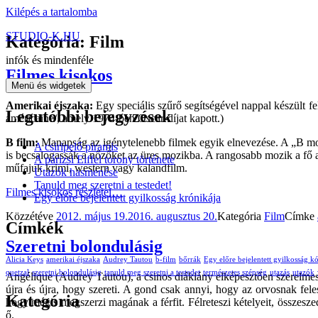
Kilépés a tartalomba
STUDIO-K.HU
Kategória: Film
infók és mindenféle
Filmes kisokos
Menü és widgetek
Amerikai éjszaka:
Egy speciális szűrő segítségével nappal készült fel
Legutóbbi bejegyzések
américaine/, amely 1974-ben Oscar-díjat kapott.)
B film:
Manapság az igénytelenebb filmek egyik elnevezése. A „B movie
A csiripelő piramis
is becsalogassák a nőzőket az üres mozikba. A rangosabb mozik a fő att
A párizsi Eiffel torony története
műfajuk krimi, western vagy kalandfilm.
Utazók hasmenése
Tanuld meg szeretni a testedet!
Filmes kisokos
részletei…
Egy előre bejelentett gyilkosság krónikája
Közzétéve
2012. május 19.
2016. augusztus 20.
Kategória
Film
Címke
Címkék
Szeretni bolondulásig
Alicia Keys
amerikai éjszaka
Audrey Tautou
b-film
bőrrák
Egy előre bejelentett gyilkosság k
quetzal
szeretni bolondulásig
tanuld meg szeretni a testedet
természetes szépség
utazás
utazók
Angélique (Audrey Tautou), a csinos diáklány elképesztően szerelmes
újra és újra, hogy szereti. A gond csak annyi, hogy az orvosnak fel
Kategória
hogy mégis megszerzi magának a férfit. Félreteszi kételyeit, összesz
ő.