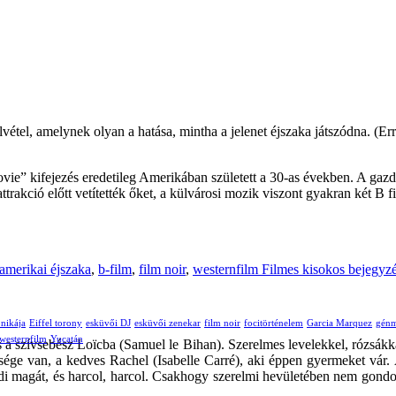
vétel, amelynek olyan a hatása, mintha a jelenet éjszaka játszódna. (Err
” kifejezés eredetileg Amerikában született a 30-as években. A gazdas
rakció előtt vetítették őket, a külvárosi mozik viszont gyakran két B f
amerikai éjszaka
,
b-film
,
film noir
,
westernfilm
Filmes kisokos
bejegyzé
ónikája
Eiffel torony
esküvői DJ
esküvői zenekar
film noir
focitörténelem
Garcia Marquez
génm
westernfilm
Yucatán
 a szívsebész Loïcba (Samuel le Bihan). Szerelmes levelekkel, rózsákk
esége van, a kedves Rachel (Isabelle Carré), aki éppen gyermeket vár.
edi magát, és harcol, harcol. Csakhogy szerelmi hevületében nem gondol 