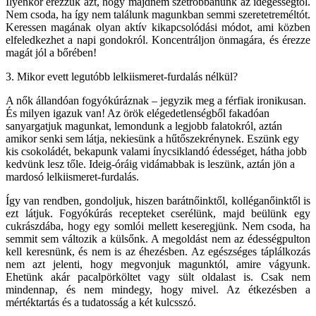
Ilyenkor érezzük azt, hogy majdnem szétrobbanunk az idegességtől.
Nem csoda, ha így nem találunk magunkban semmi szeretetreméltót.
Keressen magának olyan aktív kikapcsolódási módot, ami közben
elfeledkezhet a napi gondokról. Koncentráljon önmagára, és érezze
magát jól a bőrében!
3. Mikor evett legutóbb lelkiismeret-furdalás nélkül?
A nők állandóan fogyókúráznak – jegyzik meg a férfiak ironikusan.
És milyen igazuk van! Az örök elégedetlenségből fakadóan
sanyargatjuk magunkat, lemondunk a legjobb falatokról, aztán
amikor senki sem látja, nekiesünk a hűtőszekrénynek. Eszünk egy
kis csokoládét, bekapunk valami ínycsiklandó édességet, hátha jobb
kedvünk lesz tőle. Ideig-óráig vidámabbak is leszünk, aztán jön a
mardosó lelkiismeret-furdalás.
Így van rendben, gondoljuk, hiszen barátnőinktől, kolléganőinktől is
ezt látjuk. Fogyókúrás recepteket cserélünk, majd beülünk egy
cukrászdába, hogy egy somlói mellett keseregjünk. Nem csoda, ha
semmit sem változik a külsőnk. A megoldást nem az édességpulton
kell keresnünk, és nem is az éhezésben. Az egészséges táplálkozás
nem azt jelenti, hogy megvonjuk magunktól, amire vágyunk.
Ehetünk akár pacalpörköltet vagy sült oldalast is. Csak nem
mindennap, és nem mindegy, hogy mivel. Az étkezésben a
mértéktartás és a tudatosság a két kulcsszó.