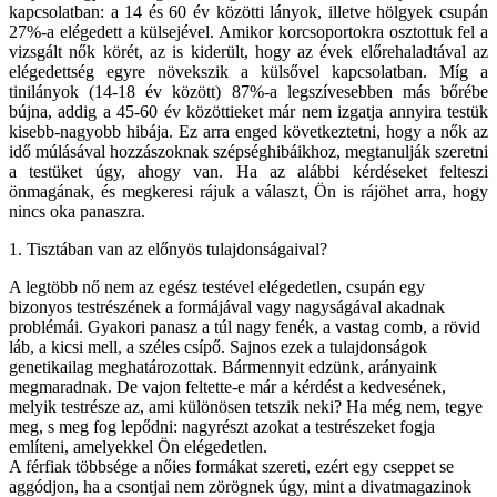
kapcsolatban: a 14 és 60 év közötti lányok, illetve hölgyek csupán
27%-a elégedett a külsejével. Amikor korcsoportokra osztottuk fel a
vizsgált nők körét, az is kiderült, hogy az évek előrehaladtával az
elégedettség egyre növekszik a külsővel kapcsolatban. Míg a
tinilányok (14-18 év között) 87%-a legszívesebben más bőrébe
bújna, addig a 45-60 év közöttieket már nem izgatja annyira testük
kisebb-nagyobb hibája. Ez arra enged következtetni, hogy a nők az
idő múlásával hozzászoknak szépséghibáikhoz, megtanulják szeretni
a testüket úgy, ahogy van. Ha az alábbi kérdéseket felteszi
önmagának, és megkeresi rájuk a választ, Ön is rájöhet arra, hogy
nincs oka panaszra.
1. Tisztában van az előnyös tulajdonságaival?
A legtöbb nő nem az egész testével elégedetlen, csupán egy
bizonyos testrészének a formájával vagy nagyságával akadnak
problémái. Gyakori panasz a túl nagy fenék, a vastag comb, a rövid
láb, a kicsi mell, a széles csípő. Sajnos ezek a tulajdonságok
genetikailag meghatározottak. Bármennyit edzünk, arányaink
megmaradnak. De vajon feltette-e már a kérdést a kedvesének,
melyik testrésze az, ami különösen tetszik neki? Ha még nem, tegye
meg, s meg fog lepődni: nagyrészt azokat a testrészeket fogja
említeni, amelyekkel Ön elégedetlen.
A férfiak többsége a nőies formákat szereti, ezért egy cseppet se
aggódjon, ha a csontjai nem zörögnek úgy, mint a divatmagazinok