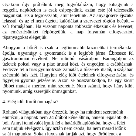
Gyakran úgy próbálunk meg fogyókúrázni, hogy kihagyjuk a
reggelit, napközben is csak csipegetünk, aztán este jól teleesszük
magunkat. Ez a legrosszabb, amit tehetünk. Az anyagcsere éjszaka
lelassul, és az el nem égetett kalóriákat a szervezet rögtön beépíti –
zsír formájában. Ha viszont naponta többször étkezünk és keveset,
az emésztésünket felpörgetjük, a nap folyamán elfogyasztott
tápanyagokat elégetjük.
Ahogyan a bőrét is csak a legfinomabb kozmetikai termékekkel
ápolja, ugyanúgy a gyomrának is a legjobb járna. Ébressze fel
gasztronómiai érzékeit! Ne rutinból vásároljon. Barangoljon az
üzletek polcai vagy a piac árusai közt, és engedjen a csábításnak.
Fedezze fel a friss gyümölcsök zamatát, a fűszerek illatát, a szájában
szétomló hús ízét. Hagyjon elég időt ételeinek elfogyasztására, és
figyeljen gyomra jelzéseire. Azon se bosszankodjon, ha egy kicsit
többet mutat a mérleg, mint szeretné. Nem számít, hogy hány kilót
nyomunk, amíg szeretjük önmagunkat.
4. Elég időt fordít önmagára?
Rohanó világunkban úgy érezzük, hogy ha mindent szeretnénk
elintézni, a napnak nem 24 órából kéne állnia, hanem legalább 36-
ból. Annyi tennivalót írunk fel a határidőnaplónkba, hogy a felét
sem tudjuk elvégezni. Így aztán nem csoda, ha nem marad időnk
saját magunkra. Sokan luxusnak tartják azt, hogy törődjenek a