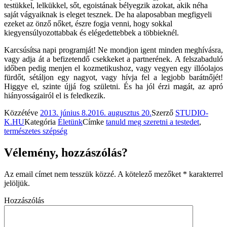
testükkel, lelkükkel, sőt, egoistának bélyegzik azokat, akik néha
saját vágyaiknak is eleget tesznek. De ha alaposabban megfigyeli
ezeket az önző nőket, észre fogja venni, hogy sokkal
kiegyensúlyozottabbak és elégedettebbek a többieknél.
Karcsúsítsa napi programját! Ne mondjon igent minden meghívásra,
vagy adja át a befizetendő csekkeket a partnerének. A felszabaduló
időben pedig menjen el kozmetikushoz, vagy vegyen egy illóolajos
fürdőt, sétáljon egy nagyot, vagy hívja fel a legjobb barátnőjét!
Higgye el, szinte újjá fog születni. És ha jól érzi magát, az apró
hiányosságairól el is feledkezik.
Közzétéve
2013. június 8.
2016. augusztus 20.
Szerző
STUDIO-
K.HU
Kategória
Életünk
Címke
tanuld meg szeretni a testedet
,
természetes szépség
Vélemény, hozzászólás?
Az email címet nem tesszük közzé.
A kötelező mezőket
*
karakterrel
jelöljük.
Hozzászólás