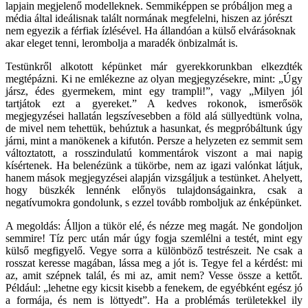
lapjain megjelenő modelleknek. Semmiképpen se próbáljon meg a
média által ideálisnak talált normának megfelelni, hiszen az jórészt
nem egyezik a férfiak ízlésével. Ha állandóan a külső elvárásoknak
akar eleget tenni, lerombolja a maradék önbizalmát is.
Testünkről alkotott képünket már gyerekkorunkban elkezdték
megtépázni. Ki ne emlékezne az olyan megjegyzésekre, mint: „Úgy
jársz, édes gyermekem, mint egy trampli!”, vagy „Milyen jól
tartjátok ezt a gyereket.” A kedves rokonok, ismerősök
megjegyzései hallatán legszívesebben a föld alá süllyedtünk volna,
de mivel nem tehettük, behúztuk a hasunkat, és megpróbáltunk úgy
járni, mint a manökenek a kifutón. Persze a helyzeten ez semmit sem
változtatott, a rosszindulatú kommentárok viszont a mai napig
kísértenek. Ha belenézünk a tükörbe, nem az igazi valónkat látjuk,
hanem mások megjegyzései alapján vizsgáljuk a testünket. Ahelyett,
hogy büszkék lennénk előnyös tulajdonságainkra, csak a
negatívumokra gondolunk, s ezzel tovább romboljuk az énképünket.
A megoldás: Álljon a tükör elé, és nézze meg magát. Ne gondoljon
semmire! Tíz perc után már úgy fogja szemlélni a testét, mint egy
külső megfigyelő. Vegye sorra a különböző testrészeit. Ne csak a
rosszat keresse magában, lássa meg a jót is. Tegye fel a kérdést: mi
az, amit szépnek talál, és mi az, amit nem? Vesse össze a kettőt.
Például: „lehetne egy kicsit kisebb a fenekem, de egyébként egész jó
a formája, és nem is löttyedt”. Ha a problémás területekkel ily