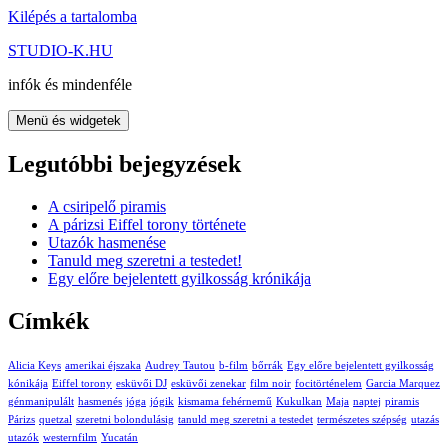
Kilépés a tartalomba
STUDIO-K.HU
infók és mindenféle
Menü és widgetek
Legutóbbi bejegyzések
A csiripelő piramis
A párizsi Eiffel torony története
Utazók hasmenése
Tanuld meg szeretni a testedet!
Egy előre bejelentett gyilkosság krónikája
Címkék
Alicia Keys
amerikai éjszaka
Audrey Tautou
b-film
bőrrák
Egy előre bejelentett gyilkosság
kónikája
Eiffel torony
esküvői DJ
esküvői zenekar
film noir
focitörténelem
Garcia Marquez
génmanipulált
hasmenés
jóga
jógik
kismama fehérnemű
Kukulkan
Maja
naptej
piramis
Párizs
quetzal
szeretni bolondulásig
tanuld meg szeretni a testedet
természetes szépség
utazás
utazók
westernfilm
Yucatán