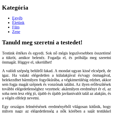
Kategória
Egyéb
Életünk
Film
Zene
Tanuld meg szeretni a testedet!
Testünk értékes és egyedi. Sok nő mégis legszívesebben összetörné
a tükröt, amikor belenéz. Fogadja el, és próbálja meg szeretni
önmagát. Higgye el, sikerülhet!
A valódi szépség belülről fakad. A mondat ugyan kissé elcsépelt, de
igaz. Ha valaki elégedetlen a külalakjával és/vagy önmagával,
belekezdhet bármilyen fogyókúrába, a végkimerülésig edzhet, akkor
sem fogja magát szépnek és vonzónak találni. Az ilyen erőfeszítések
további elégedetlenséghez vezetnek: akármilyen eredményt ér el, az
soha nem lesz elég jó, újabb és újabb javítanivalót talál az alakján, és
a végén elfelejt nevetni.
Egy országos felmérésének eredményéből világosan kitűnik, hogy
milyen nagy az elégedetlenség a nők körében a saját testükkel