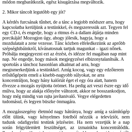
módon megbarátkozik, egész kisugárzása megváltozik.
2. Mikor táncolt legutóbb egy jót?
A kérdés furcsának tűnhet, de a tánc a legjobb módszer arra, hogy
kapcsolatba kerüljünk a testünkkel, és megszeressük azt. Tegyen fel
egy CD-t, és engedje, hogy a ritmus és a dallam átjárja minden
porcikáját! Mozogjon úgy, ahogy jólesik, hagyja, hogy a
mozdulatait a zene vezesse. Tánc közben elfeledkezünk az apróbb
szépséghibáinkról, kívánatosnak tartjuk magunkat – igazi nőnek.
Próbálja megjegyezni ezt az érzést, és idézze fel magában nap mint
nap. Ne engedje, hogy mások megjegyzései elbizonytalanítsák. A
sportolás a tánchoz hasonlóan alkalmat ad arra, hogy
megismerkedjünk a testünkkel. Amíg kocog, vagy egy edzőterem
erősítőgépein emeli a kisebb-nagyobb súlyokat, ne arra
koncentráljon, hogy hány kalóriát éget el egy óra alatt, hanem
élvezze a mozgás nyújtotta örömet. Ha pedig azt veszi észre egy idő
múlva, hogy az alakja előnyére változott, akkor ne bosszankodjon,
hogy még mindig van rajta javítanivaló. Vegye elégedetten
tudomásul, és legyen büszke önmagára.
A mozgásszegény életmód nagy hátránya, hogy amíg a számítógép
előtt ülünk, vagy kényelmes fotelból nézzük a televíziót, nem
tudunk odafigyelni testünk jelzéseire. Ha nem vezetjük le a nap
során felgyülemlett feszültséget, az izmainkba koncentrálódik.