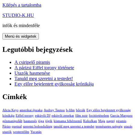
Kilépés a tartalomba
STUDIO-K.HU
infók és mindenféle
Menü és widgetek
Legutóbbi bejegyzések
A csiripelő piramis
A párizsi Eiffel torony története
Utazók hasmenése
Tanuld meg szeretni a testedet!
Egy előre bejelentett gyilkosság krónikája
Címkék
Alicia Keys
amerikai éjszaka
Audrey Tautou
b-film
bőrrák
Egy előre bejelentett gyilkosság
kónikája
Eiffel torony
esküvői DJ
esküvői zenekar
film noir
focitörténelem
Garcia Marquez
génmanipulált
hasmenés
jóga
jógik
kismama fehérnemű
Kukulkan
Maja
naptej
piramis
Párizs
quetzal
szeretni bolondulásig
tanuld meg szeretni a testedet
természetes szépség
utazás
utazók
westernfilm
Yucatán