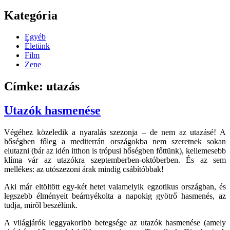
Kategória
Egyéb
Életünk
Film
Zene
Címke: utazás
Utazók hasmenése
Végéhez közeledik a nyaralás szezonja – de nem az utazásé! A
hőségben főleg a mediterrán országokba nem szeretnek sokan
elutazni (bár az idén itthon is trópusi hőségben főttünk), kellemesebb
klíma vár az utazókra szeptemberben-októberben. És az sem
mellékes: az utószezoni árak mindig csábítóbbak!
Aki már eltöltött egy-két hetet valamelyik egzotikus országban, és
legszebb élményeit beárnyékolta a napokig gyötrő hasmenés, az
tudja, miről beszélünk.
A világjárók leggyakoribb betegsége az utazók hasmenése (amely