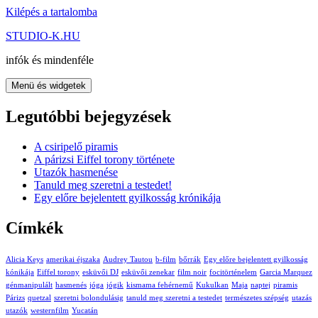
Kilépés a tartalomba
STUDIO-K.HU
infók és mindenféle
Menü és widgetek
Legutóbbi bejegyzések
A csiripelő piramis
A párizsi Eiffel torony története
Utazók hasmenése
Tanuld meg szeretni a testedet!
Egy előre bejelentett gyilkosság krónikája
Címkék
Alicia Keys
amerikai éjszaka
Audrey Tautou
b-film
bőrrák
Egy előre bejelentett gyilkosság
kónikája
Eiffel torony
esküvői DJ
esküvői zenekar
film noir
focitörténelem
Garcia Marquez
génmanipulált
hasmenés
jóga
jógik
kismama fehérnemű
Kukulkan
Maja
naptej
piramis
Párizs
quetzal
szeretni bolondulásig
tanuld meg szeretni a testedet
természetes szépség
utazás
utazók
westernfilm
Yucatán