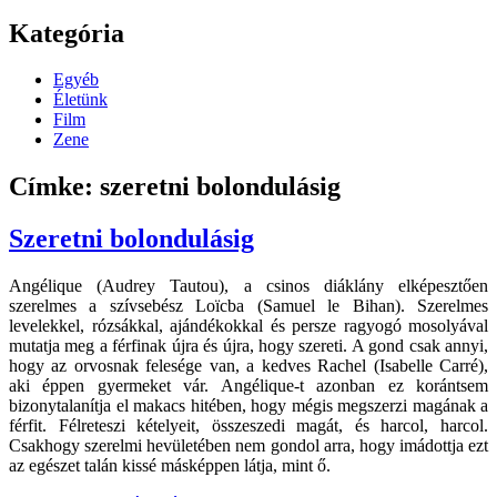
Kategória
Egyéb
Életünk
Film
Zene
Címke: szeretni bolondulásig
Szeretni bolondulásig
Angélique (Audrey Tautou), a csinos diáklány elképesztően
szerelmes a szívsebész Loïcba (Samuel le Bihan). Szerelmes
levelekkel, rózsákkal, ajándékokkal és persze ragyogó mosolyával
mutatja meg a férfinak újra és újra, hogy szereti. A gond csak annyi,
hogy az orvosnak felesége van, a kedves Rachel (Isabelle Carré),
aki éppen gyermeket vár. Angélique-t azonban ez korántsem
bizonytalanítja el makacs hitében, hogy mégis megszerzi magának a
férfit. Félreteszi kételyeit, összeszedi magát, és harcol, harcol.
Csakhogy szerelmi hevületében nem gondol arra, hogy imádottja ezt
az egészet talán kissé másképpen látja, mint ő.