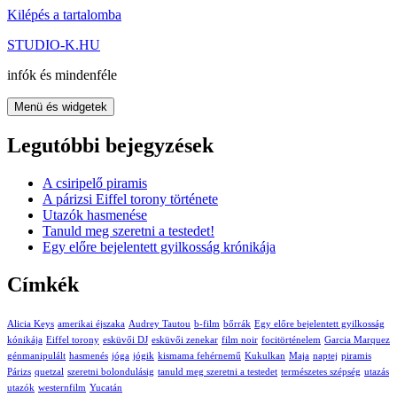
Kilépés a tartalomba
STUDIO-K.HU
infók és mindenféle
Menü és widgetek
Legutóbbi bejegyzések
A csiripelő piramis
A párizsi Eiffel torony története
Utazók hasmenése
Tanuld meg szeretni a testedet!
Egy előre bejelentett gyilkosság krónikája
Címkék
Alicia Keys
amerikai éjszaka
Audrey Tautou
b-film
bőrrák
Egy előre bejelentett gyilkosság
kónikája
Eiffel torony
esküvői DJ
esküvői zenekar
film noir
focitörténelem
Garcia Marquez
génmanipulált
hasmenés
jóga
jógik
kismama fehérnemű
Kukulkan
Maja
naptej
piramis
Párizs
quetzal
szeretni bolondulásig
tanuld meg szeretni a testedet
természetes szépség
utazás
utazók
westernfilm
Yucatán