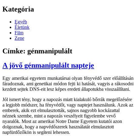
Kategória
Egyéb
Életünk
Film
Zene
Címke: génmanipulált
A jövő génmanipulált napteje
Egy amerikai egyetem munkatársai olyan fényvédő szer előállításán
fáradoznak, ami genetikai módon fejti ki hatását, vagyis a rákosodni
kezdett sejtek DNS-eit lesz képes eredeti állapotukba visszaállítani.
Jól ismert tény, hogy a napozás miatt kialakuló bőrrák megelőzésére
a legjobb módszer, ha fényvédőt, vagy naptejet használunk. Azok az
emberek, akik ezt elmulasztották, sajnos nagyobb kockázattal
néznek szembe, mint a napozás veszélyeit figyelembe vevő
nyaralók. Most az amerikai Notre Dame Egyetem kutatói azon
dolgoznak, hogy a napvédőszerek használatát elmulasztott
napfürdőzőkön is segíteni lehessen.