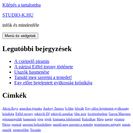
Kilépés a tartalomba
STUDIO-K.HU
infók és mindenféle
Menü és widgetek
Legutóbbi bejegyzések
A csiripelő piramis
A párizsi Eiffel torony története
Utazók hasmenése
Tanuld meg szeretni a testedet!
Egy előre bejelentett gyilkosság krónikája
Címkék
Alicia Keys
amerikai éjszaka
Audrey Tautou
b-film
bőrrák
Egy előre bejelentett gyilkosság
kónikája
Eiffel torony
esküvői DJ
esküvői zenekar
film noir
focitörténelem
Garcia Marquez
génmanipulált
hasmenés
jóga
jógik
kismama fehérnemű
Kukulkan
Maja
naptej
piramis
Párizs
quetzal
szeretni bolondulásig
tanuld meg szeretni a testedet
természetes szépség
utazás
utazók
westernfilm
Yucatán