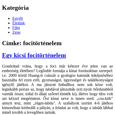
Kategória
Egyéb
Életünk
Film
Zene
Címke: focitörténelem
Egy kicsi focitörténelem
Gondoltad volna, hogy a foci már kétezer éve jelen van az
emberiség életében? Legősibb formája a kínai forrásokban szerepel:
i.e. 2000 körül Huang-ti császár a gyalogos katonák kiképzéséhez
használta fel ezen erőt, gyorsaságot, ügyességet és találékonyságot
igénylő játékot. A ma játszott futballhoz nem sok köze volt,
leginkább persze az, hogy labdával játszották (ezt nyolc bőrdarabból
varrták össze, tollal és állati szőrrel tömték ki), illetve hogy tilos volt
azt kézzel megérinteni. Ősi kínai neve is innen ered: „csu-küh”
annyit tesz, mint „rúgni-labda”. A szabályok szerint 4-6 játékos
kimonóban körbeállt a pályán, a feladat az volt, hogy a labdát lábbal
minél tovább a levegőben tartsák.