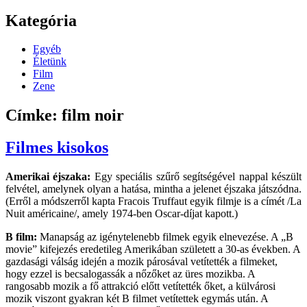
Kategória
Egyéb
Életünk
Film
Zene
Címke: film noir
Filmes kisokos
Amerikai éjszaka:
Egy speciális szűrő segítségével nappal készült
felvétel, amelynek olyan a hatása, mintha a jelenet éjszaka játszódna.
(Erről a módszerről kapta Fracois Truffaut egyik filmje is a címét /La
Nuit américaine/, amely 1974-ben Oscar-díjat kapott.)
B film:
Manapság az igénytelenebb filmek egyik elnevezése. A „B
movie” kifejezés eredetileg Amerikában született a 30-as években. A
gazdasági válság idején a mozik párosával vetítették a filmeket,
hogy ezzel is becsalogassák a nőzőket az üres mozikba. A
rangosabb mozik a fő attrakció előtt vetítették őket, a külvárosi
mozik viszont gyakran két B filmet vetítettek egymás után. A