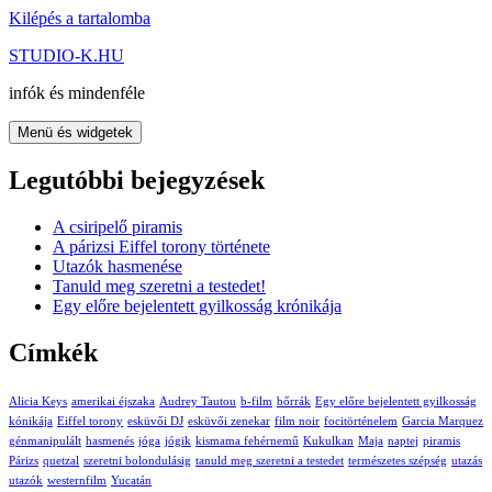
Kilépés a tartalomba
STUDIO-K.HU
infók és mindenféle
Menü és widgetek
Legutóbbi bejegyzések
A csiripelő piramis
A párizsi Eiffel torony története
Utazók hasmenése
Tanuld meg szeretni a testedet!
Egy előre bejelentett gyilkosság krónikája
Címkék
Alicia Keys
amerikai éjszaka
Audrey Tautou
b-film
bőrrák
Egy előre bejelentett gyilkosság
kónikája
Eiffel torony
esküvői DJ
esküvői zenekar
film noir
focitörténelem
Garcia Marquez
génmanipulált
hasmenés
jóga
jógik
kismama fehérnemű
Kukulkan
Maja
naptej
piramis
Párizs
quetzal
szeretni bolondulásig
tanuld meg szeretni a testedet
természetes szépség
utazás
utazók
westernfilm
Yucatán