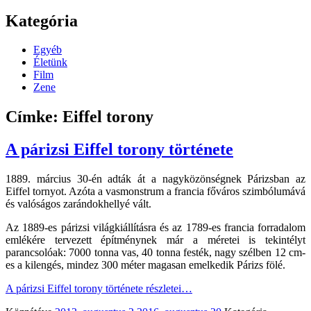
Kategória
Egyéb
Életünk
Film
Zene
Címke: Eiffel torony
A párizsi Eiffel torony története
1889. március 30-én adták át a nagyközönségnek Párizsban az
Eiffel tornyot. Azóta a vasmonstrum a francia főváros szimbólumává
és valóságos zarándokhellyé vált.
Az 1889-es párizsi világkiállításra és az 1789-es francia forradalom
emlékére tervezett építménynek már a méretei is tekintélyt
parancsolóak: 7000 tonna vas, 40 tonna festék, nagy szélben 12 cm-
es a kilengés, mindez 300 méter magasan emelkedik Párizs fölé.
A párizsi Eiffel torony története
részletei…