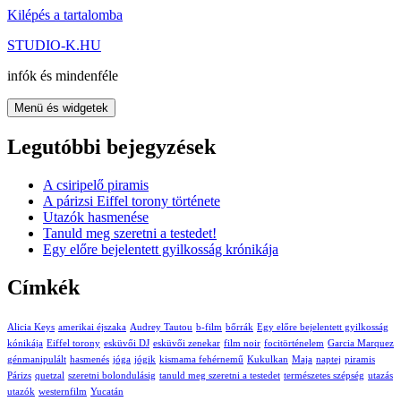
Kilépés a tartalomba
STUDIO-K.HU
infók és mindenféle
Menü és widgetek
Legutóbbi bejegyzések
A csiripelő piramis
A párizsi Eiffel torony története
Utazók hasmenése
Tanuld meg szeretni a testedet!
Egy előre bejelentett gyilkosság krónikája
Címkék
Alicia Keys
amerikai éjszaka
Audrey Tautou
b-film
bőrrák
Egy előre bejelentett gyilkosság
kónikája
Eiffel torony
esküvői DJ
esküvői zenekar
film noir
focitörténelem
Garcia Marquez
génmanipulált
hasmenés
jóga
jógik
kismama fehérnemű
Kukulkan
Maja
naptej
piramis
Párizs
quetzal
szeretni bolondulásig
tanuld meg szeretni a testedet
természetes szépség
utazás
utazók
westernfilm
Yucatán