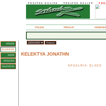
2005. mjus 28., szombat
FOLDAL
TRSULAT
VENDGE
vad:
HREINK
Szilgyi Andor
ELADSOK
KELEKTYA JONATHN
MSOR
mesejtk bbokkal
KPGALRIA
KPGALRIA: ELADS
IGAZGATSG