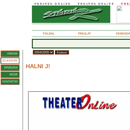
2004. december 11., szombat
FOLDAL
TRSULAT
VENDGE
vad:
HREINK
Forgch Andrs
ELADSOK
HALNI J!
KPGALRIA
gonosz boh
MSOR
Szuhovo-Kobilin: Tarelkin halla c. komdija alapjn
IGAZGATSG