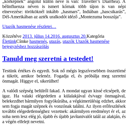
„kórképnek” angolul külön neve is van: Traveller’s Diarrhea). A
bélinfluenza néven is ismert kórnak több tájon is van népi
elnevezése: törököknél inkább „hasmars”, Indiában „hascsikarás”,
Dél-Amerikában az azték uralkodót idéző „Montezuma bosszúja”.
Utazók hasmenése
részletei…
Közzétéve
2013. július 14.
2016. augusztus 20.
Kategória
Életünk
Címke
hasmenés
,
utazás
,
utazók
Utazók hasmenése
bejegyzéshez hozzászólás
Tanuld meg szeretni a testedet!
Testünk értékes és egyedi. Sok nő mégis legszívesebben összetörné
a tükröt, amikor belenéz. Fogadja el, és próbálja meg szeretni
önmagát. Higgye el, sikerülhet!
A valódi szépség belülről fakad. A mondat ugyan kissé elcsépelt, de
igaz. Ha valaki elégedetlen a külalakjával és/vagy önmagával,
belekezdhet bármilyen fogyókúrába, a végkimerülésig edzhet, akkor
sem fogja magát szépnek és vonzónak találni. Az ilyen erőfeszítések
további elégedetlenséghez vezetnek: akármilyen eredményt ér el, az
soha nem lesz elég jó, újabb és újabb javítanivalót talál az alakján, és
a végén elfelejt nevetni.