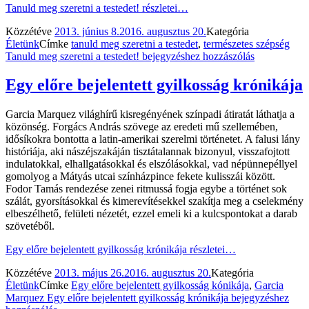
Tanuld meg szeretni a testedet!
részletei…
Közzétéve
2013. június 8.
2016. augusztus 20.
Kategória
Életünk
Címke
tanuld meg szeretni a testedet
,
természetes szépség
Tanuld meg szeretni a testedet!
bejegyzéshez hozzászólás
Egy előre bejelentett gyilkosság krónikája
Garcia Marquez világhírű kisregényének színpadi átiratát láthatja a
közönség. Forgács András szövege az eredeti mű szellemében,
idősíkokra bontotta a latin-amerikai szerelmi történetet. A falusi lány
históriája, aki nászéjszakáján tisztátalannak bizonyul, visszafojtott
indulatokkal, elhallgatásokkal és elszólásokkal, vad népünnepéllyel
gomolyog a Mátyás utcai színházpince fekete kulisszái között.
Fodor Tamás rendezése zenei ritmussá fogja egybe a történet sok
szálát, gyorsításokkal és kimerevítésekkel szakítja meg a cselekmény
elbeszélhető, felületi nézetét, ezzel emeli ki a kulcspontokat a darab
szövetéből.
Egy előre bejelentett gyilkosság krónikája
részletei…
Közzétéve
2013. május 26.
2016. augusztus 20.
Kategória
Életünk
Címke
Egy előre bejelentett gyilkosság kónikája
,
Garcia
Marquez
Egy előre bejelentett gyilkosság krónikája
bejegyzéshez