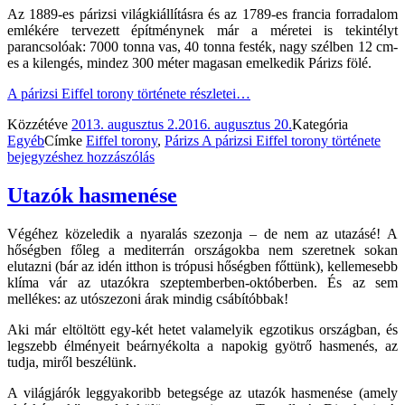
Az 1889-es párizsi világkiállításra és az 1789-es francia forradalom
emlékére tervezett építménynek már a méretei is tekintélyt
parancsolóak: 7000 tonna vas, 40 tonna festék, nagy szélben 12 cm-
es a kilengés, mindez 300 méter magasan emelkedik Párizs fölé.
A párizsi Eiffel torony története
részletei…
Közzétéve
2013. augusztus 2.
2016. augusztus 20.
Kategória
Egyéb
Címke
Eiffel torony
,
Párizs
A párizsi Eiffel torony története
bejegyzéshez hozzászólás
Utazók hasmenése
Végéhez közeledik a nyaralás szezonja – de nem az utazásé! A
hőségben főleg a mediterrán országokba nem szeretnek sokan
elutazni (bár az idén itthon is trópusi hőségben főttünk), kellemesebb
klíma vár az utazókra szeptemberben-októberben. És az sem
mellékes: az utószezoni árak mindig csábítóbbak!
Aki már eltöltött egy-két hetet valamelyik egzotikus országban, és
legszebb élményeit beárnyékolta a napokig gyötrő hasmenés, az
tudja, miről beszélünk.
A világjárók leggyakoribb betegsége az utazók hasmenése (amely