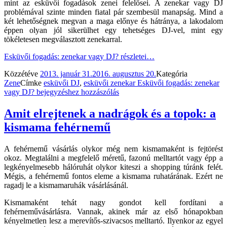
mint az esküvői fogadások zenei felelősei. A zenekar vagy DJ
problémával szinte minden fiatal pár szembesül manapság. Mind a
két lehetőségnek megvan a maga előnye és hátránya, a lakodalom
éppen olyan jól sikerülhet egy tehetséges DJ-vel, mint egy
tökéletesen megválasztott zenekarral.
Esküvői fogadás: zenekar vagy DJ?
részletei…
Közzétéve
2013. január 31.
2016. augusztus 20.
Kategória
Zene
Címke
esküvői DJ
,
esküvői zenekar
Esküvői fogadás: zenekar
vagy DJ?
bejegyzéshez hozzászólás
Amit elrejtenek a nadrágok és a topok: a
kismama fehérnemű
A fehérnemű vásárlás olykor még nem kismamaként is fejtörést
okoz. Megtalálni a megfelelő méretű, fazonú melltartót vagy épp a
legkényelmesebb hálóruhát olykor kiteszi a shopping túránk felét.
Mégis, a fehérnemű fontos eleme a kismama ruhatárának. Ezért ne
ragadj le a kismamaruhák vásárlásánál.
Kismamaként tehát nagy gondot kell fordítani a
fehérneművásárlásra. Vannak, akinek már az első hónapokban
kényelmetlen lesz a merevítős-szivacsos melltartó. Ilyenkor az egyel