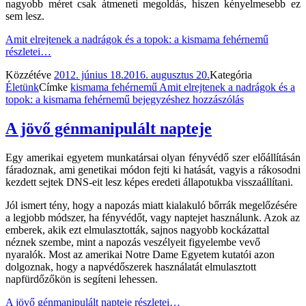
nagyobb méret csak átmeneti megoldás, hiszen kényelmesebb ez
sem lesz.
Amit elrejtenek a nadrágok és a topok: a kismama fehérnemű
részletei…
Közzétéve
2012. június 18.
2016. augusztus 20.
Kategória
Életünk
Címke
kismama fehérnemű
Amit elrejtenek a nadrágok és a
topok: a kismama fehérnemű
bejegyzéshez hozzászólás
A jövő génmanipulált napteje
Egy amerikai egyetem munkatársai olyan fényvédő szer előállításán
fáradoznak, ami genetikai módon fejti ki hatását, vagyis a rákosodni
kezdett sejtek DNS-eit lesz képes eredeti állapotukba visszaállítani.
Jól ismert tény, hogy a napozás miatt kialakuló bőrrák megelőzésére
a legjobb módszer, ha fényvédőt, vagy naptejet használunk. Azok az
emberek, akik ezt elmulasztották, sajnos nagyobb kockázattal
néznek szembe, mint a napozás veszélyeit figyelembe vevő
nyaralók. Most az amerikai Notre Dame Egyetem kutatói azon
dolgoznak, hogy a napvédőszerek használatát elmulasztott
napfürdőzőkön is segíteni lehessen.
A jövő génmanipulált napteje
részletei…