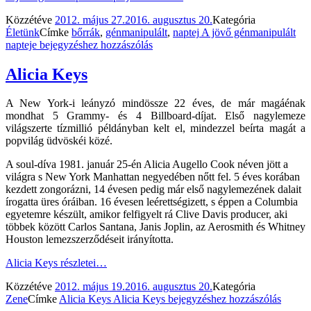
Közzétéve
2012. május 27.
2016. augusztus 20.
Kategória
Életünk
Címke
bőrrák
,
génmanipulált
,
naptej
A jövő génmanipulált
napteje
bejegyzéshez hozzászólás
Alicia Keys
A New York-i leányzó mindössze 22 éves, de már magáénak
mondhat 5 Grammy- és 4 Billboard-díjat. Első nagylemeze
világszerte tízmillió példányban kelt el, mindezzel beírta magát a
popvilág üdvöskéi közé.
A soul-díva 1981. január 25-én Alicia Augello Cook néven jött a
világra s New York Manhattan negyedében nőtt fel. 5 éves korában
kezdett zongorázni, 14 évesen pedig már első nagylemezének dalait
írogatta üres óráiban. 16 évesen leérettségizett, s éppen a Columbia
egyetemre készült, amikor felfigyelt rá Clive Davis producer, aki
többek között Carlos Santana, Janis Joplin, az Aerosmith és Whitney
Houston lemezszerződéseit irányította.
Alicia Keys
részletei…
Közzétéve
2012. május 19.
2016. augusztus 20.
Kategória
Zene
Címke
Alicia Keys
Alicia Keys
bejegyzéshez hozzászólás