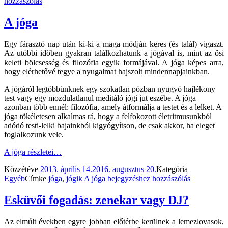
hozzászólás
A jóga
Egy fárasztó nap után ki-ki a maga módján keres (és talál) vigaszt.
Az utóbbi időben gyakran találkozhatunk a jógával is, mint az ősi
keleti bölcsesség és filozófia egyik formájával. A jóga képes arra,
hogy elérhetővé tegye a nyugalmat hajszolt mindennapjainkban.
A jógáról legtöbbünknek egy szokatlan pózban nyugvó hajlékony
test vagy egy mozdulatlanul meditáló jógi jut eszébe. A jóga
azonban több ennél: filozófia, amely átformálja a testet és a lelket. A
jóga tökéletesen alkalmas rá, hogy a felfokozott életritmusunkból
adódó testi-lelki bajainkból kigyógyítson, de csak akkor, ha eleget
foglalkozunk vele.
A jóga
részletei…
Közzétéve
2013. április 14.
2016. augusztus 20.
Kategória
Egyéb
Címke
jóga
,
jógik
A jóga
bejegyzéshez hozzászólás
Esküvői fogadás: zenekar vagy DJ?
Az elmúlt években egyre jobban előtérbe kerülnek a lemezlovasok,