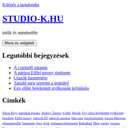
Kilépés a tartalomba
STUDIO-K.HU
infók és mindenféle
Menü és widgetek
Legutóbbi bejegyzések
A csiripelő piramis
A párizsi Eiffel torony története
Utazók hasmenése
Tanuld meg szeretni a testedet!
Egy előre bejelentett gyilkosság krónikája
Címkék
Alicia Keys
amerikai éjszaka
Audrey Tautou
b-film
bőrrák
Egy előre bejelentett gyilkosság
kónikája
Eiffel torony
esküvői DJ
esküvői zenekar
film noir
focitörténelem
Garcia Marquez
génmanipulált
hasmenés
jóga
jógik
kismama fehérnemű
Kukulkan
Maja
naptej
piramis