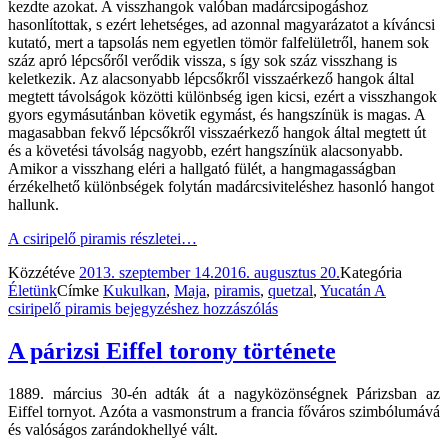
kezdte azokat. A visszhangok valóban madárcsipogáshoz
hasonlítottak, s ezért lehetséges, ad azonnal magyarázatot a kíváncsi
kutató, mert a tapsolás nem egyetlen tömör falfelületről, hanem sok
száz apró lépcsőről verődik vissza, s így sok száz visszhang is
keletkezik. Az alacsonyabb lépcsőkről visszaérkező hangok által
megtett távolságok közötti különbség igen kicsi, ezért a visszhangok
gyors egymásutánban követik egymást, és hangszínük is magas. A
magasabban fekvő lépcsőkről visszaérkező hangok által megtett út
és a követési távolság nagyobb, ezért hangszínük alacsonyabb.
Amikor a visszhang eléri a hallgató fülét, a hangmagasságban
érzékelhető különbségek folytán madárcsiviteléshez hasonló hangot
hallunk.
A csiripelő piramis
részletei…
Közzétéve
2013. szeptember 14.
2016. augusztus 20.
Kategória
Életünk
Címke
Kukulkan
,
Maja
,
piramis
,
quetzal
,
Yucatán
A
csiripelő piramis
bejegyzéshez hozzászólás
A párizsi Eiffel torony története
1889. március 30-én adták át a nagyközönségnek Párizsban az
Eiffel tornyot. Azóta a vasmonstrum a francia főváros szimbólumává
és valóságos zarándokhellyé vált.