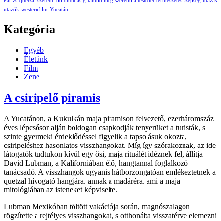
Párizs
quetzal
szeretni bolondulásig
tanuld meg szeretni a testedet
természetes szépség
utazás
utazók
westernfilm
Yucatán
Kategória
Egyéb
Életünk
Film
Zene
A csiripelő piramis
A Yucatánon, a Kukulkán maja piramison felvezető, ezerháromszáz
éves lépcsősor alján boldogan csapkodják tenyerüket a turisták, s
szinte gyermeki érdeklődéssel figyelik a tapsolásuk okozta,
csiripeléshez hasonlatos visszhangokat. Míg így szórakoznak, az ide
látogatók tudtukon kívül egy ősi, maja rituálét idéznek fel, állítja
David Lubman, a Kaliforniában élő, hangtannal foglalkozó
tanácsadó. A visszhangok ugyanis hátborzongatóan emlékeztetnek a
quetzal hívogató hangjára, annak a madáréra, ami a maja
mitológiában az isteneket képviselte.
Lubman Mexikóban töltött vakációja során, magnószalagon
rögzítette a rejtélyes visszhangokat, s otthonába visszatérve elemezni