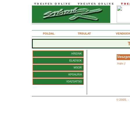
2005. prilis 5., kedd
FOLDAL
TRSULAT
VENDGE
HREINK
Veszpr
ELADSOK
(m
Halni j!
MSOR
KPGALRIA
IGAZGATSG
© 2005. -