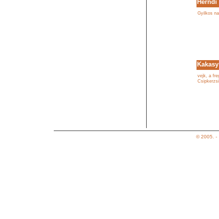
Herndi
Gyilkos n
Kakasy
vejk, a fr
Csipkerzs
© 2005. -