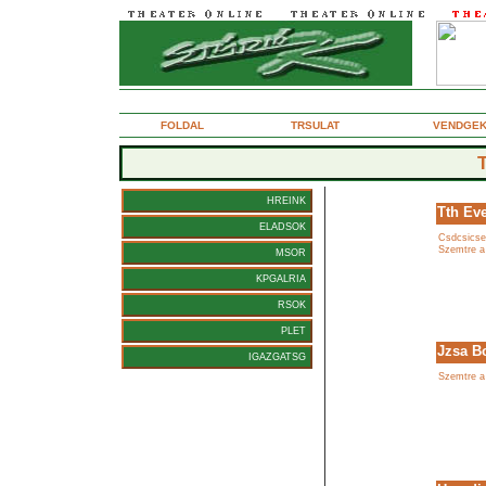
2005. augusztus 31., szerda
FOLDAL
TRSULAT
VENDGE
HREINK
Tth Eve
ELADSOK
Csdcsicse
Szemtre a
MSOR
KPGALRIA
RSOK
PLET
Jzsa B
IGAZGATSG
Szemtre a