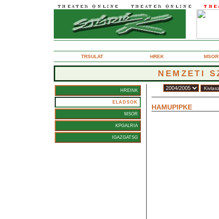
2005. augusztus 25., cstrtk
TRSULAT
HREK
MSOR
NEMZETI S
vad:
HREINK
Mosonyi Aliz
ELADSOK
HAMUPIPKE
MSOR
KPGALRIA
IGAZGATSG