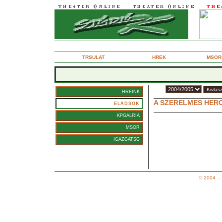
2004. december 12., vasrnap
TRSULAT
HREK
MSOR
vad:
HREINK
A SZERELMES HER
ELADSOK
l-zens mesejtk bbokkal
KPGALRIA
MSOR
IGAZGATSG
© 2004. -