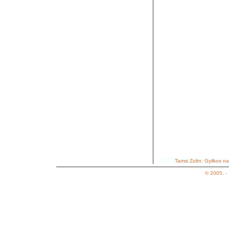
Hseink egy stgen 
s huszonht kilomte
termszet dong, zm
Tamsi Zoltn: Gyilkos n
© 2005. -