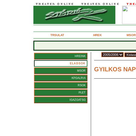
2005. augusztus 29., htf
TRSULAT
HREK
MSOR
vad:
HREINK
Tamsi Zoltn
ELADSOK
GYILKOS NAP
MSOR
Hroszok
KPGALRIA
RSOK
PLET
IGAZGATSG