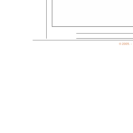
Az elads bemutatja: 2005. prilis 24.
© 2005. -