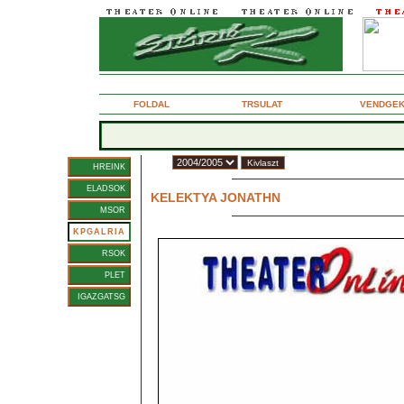
2005. augusztus 24., szerda
FOLDAL
TRSULAT
VENDGE
vad:
HREINK
Szilgyi Andor
ELADSOK
KELEKTYA JONATHN
Rendez: FODOR TAMS
MSOR
KPGALRIA
RSOK
PLET
IGAZGATSG