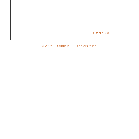
1
2
3
4
5
6
Az elads bemutatja: 2003. oktber 10.
© 2005. -
Studio K.
-
Theater Online