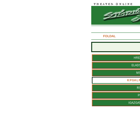
2005. augusztus 26., pntek
FOLDAL
HRE
ELAD
M
KPGAL
R
P
IGAZGA