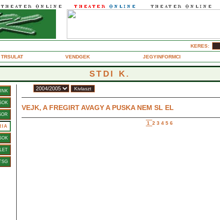
KERES:
TRSULAT
VENDGEK
JEGYINFORMCI
STDI K.
vad:
INK
Vrs Istvn
SOK
VEJK, A FREGIRT AVAGY A PUSKA NEM SL EL
Rendez: FODOR TAMS
SOR
1
2
3
4
5
6
RIA
SOK
LET
TSG