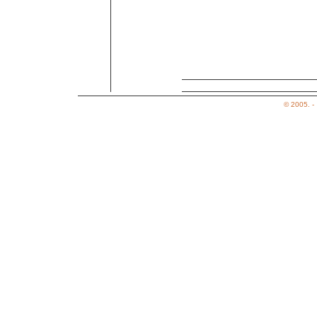
Az elads bemutatja: 2004. december 11.
© 2005. -