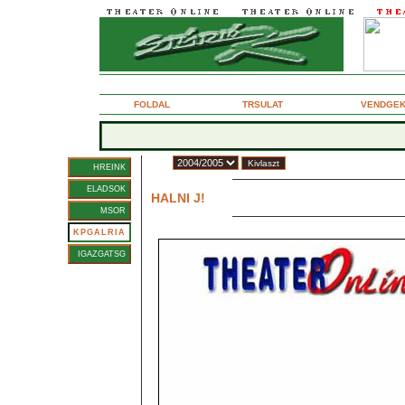
2005. mjus 3., kedd
FOLDAL
TRSULAT
VENDGE
vad:
HREINK
Forgch Andrs
ELADSOK
HALNI J!
Rendez: FODOR TAMS
MSOR
KPGALRIA
IGAZGATSG