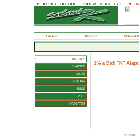
2005. szeptember 9., pntek
FOLDAL
TRSULAT
VENDGE
HREINK
1% a Stdi "K" Alap
ELADSOK
MSOR
Ksznjk azoknak, akik e
KPGALRIA
Kedves Bartaink!
RSOK
Ksznjk azoknak, akik edd
PLET
Br most, februr 15-ig csa
szja bevallst ksztenik, 
IGAZGATSG
A kedvezmnyezett: Stdi "
A mjusi ltalnos hatrid el
© 2005. -