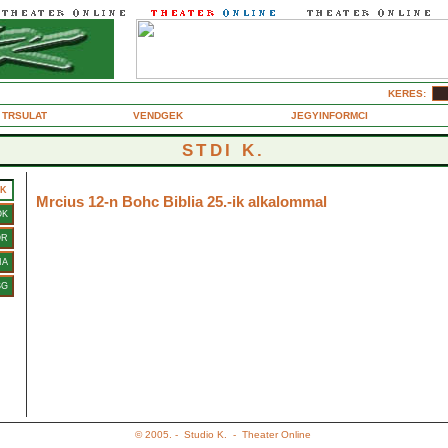
KERES:
TRSULAT
VENDGEK
JEGYINFORMCI
STDI K.
2005. februr
NK
Mrcius 12-n Bohc Biblia 25.-ik alkalommal
OK
OR
2005. mrcius 12-n, szombaton 25.-ik alkalommal jtssza a Hlyagcirkusz
IA
Trsulat a BOHC BIBLIA, misteria - opera - buffa c. eladst.
SG
© 2005. -
Studio K.
-
Theater Online