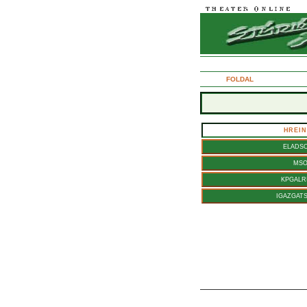
2005. mrcius 9., szerda
FOLDAL
HREI
ELADS
MS
KPGALR
IGAZGAT