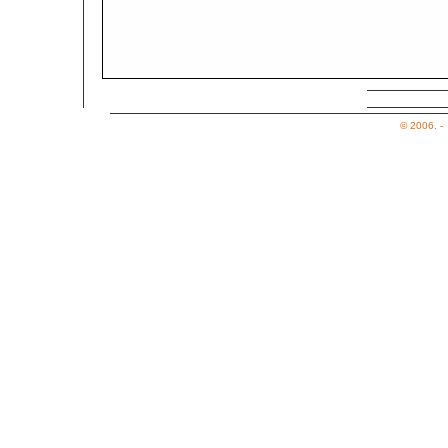
Az elads bemutatja: 2004. december 11.
© 2006. -