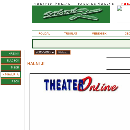
2006. februr 17., pntek
FOLDAL
TRSULAT
VENDGEK
JE
vad:
HREINK
Forgch Andrs
ELADSOK
HALNI J!
Rendez: FODOR TAMS
MSOR
KPGALRIA
RSOK