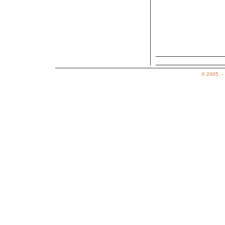
Az elads bemutatja: 2002. m
© 2005. -