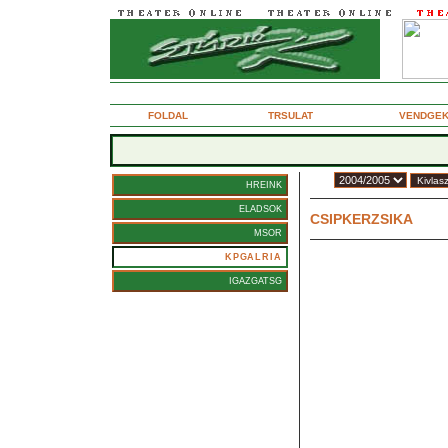
2005. janur 31., htf
FOLDAL
TRSULAT
VENDGE
vad:
HREINK
Mosonyi Aliz
ELADSOK
CSIPKERZSIKA
Rendez: FODOR TAMS
MSOR
KPGALRIA
IGAZGATSG