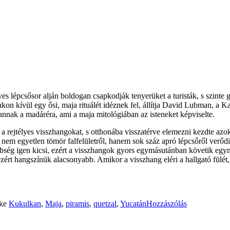
 lépcsősor alján boldogan csapkodják tenyerüket a turisták, s szinte gy
kon kívül egy ősi, maja rituálét idéznek fel, állítja David Lubman, a 
nnak a madáréra, ami a maja mitológiában az isteneket képviselte.
 rejtélyes visszhangokat, s otthonába visszatérve elemezni kezdte azo
s nem egyetlen tömör falfelületről, hanem sok száz apró lépcsőről verődi
önbség igen kicsi, ezért a visszhangok gyors egymásutánban követik eg
 ezért hangszínük alacsonyabb. Amikor a visszhang eléri a hallgató fül
ke
Kukulkan
,
Maja
,
piramis
,
quetzal
,
Yucatán
Hozzászólás