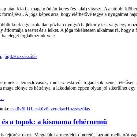
nap után ki-ki a maga módján keres (és talál) vigaszt. Az utóbbi időben
ik formájával. A jóga képes arra, hogy elérhetővé tegye a nyugalmat ha
többünknek egy szokatlan pózban nyugvó hajlékony test vagy egy mozdul
ly átformálja a testet és a lelket. A jóga tökéletesen alkalmas rá, hogy a
, ha eleget foglalkozunk vele.
a
,
jógik
Hozzászólás
erülnek a lemezlovasok, mint az esküvői fogadások zenei felelősei.
maga előnye és hátránya, a lakodalom éppen olyan jól sikerülhet egy t
i…
ímke
esküvői DJ
,
esküvői zenekar
Hozzászólás
k és a topok: a kismama fehérnemű
fejtörést okoz. Megtalálni a megfelelő méretű, fazonú melltartót va