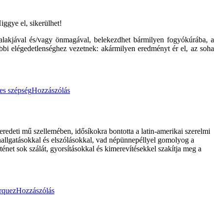
iggye el, sikerülhet!
lalakjával és/vagy önmagával, belekezdhet bármilyen fogyókúrába, a
bbi elégedetlenséghez vezetnek: akármilyen eredményt ér el, az soha
es szépség
Hozzászólás
redeti mű szellemében, idősíkokra bontotta a latin-amerikai szerelmi
, elhallgatásokkal és elszólásokkal, vad népünnepéllyel gomolyog a
énet sok szálát, gyorsításokkal és kimerevítésekkel szakítja meg a
rquez
Hozzászólás