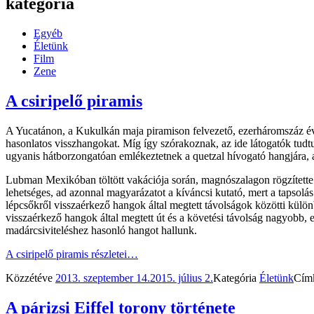
kategória
Egyéb
Életünk
Film
Zene
A csiripelő piramis
A Yucatánon, a Kukulkán maja piramison felvezető, ezerháromszáz éves
hasonlatos visszhangokat. Míg így szórakoznak, az ide látogatók tudtu
ugyanis hátborzongatóan emlékeztetnek a quetzal hívogató hangjára, a
Lubman Mexikóban töltött vakációja során, magnószalagon rögzítette a
lehetséges, ad azonnal magyarázatot a kíváncsi kutató, mert a tapsolá
lépcsőkről visszaérkező hangok által megtett távolságok közötti kül
visszaérkező hangok által megtett út és a követési távolság nagyobb,
madárcsiviteléshez hasonló hangot hallunk.
A csiripelő piramis
részletei…
Közzétéve
2013. szeptember 14.
2015. július 2.
Kategória
Életünk
Cím
A párizsi Eiffel torony története