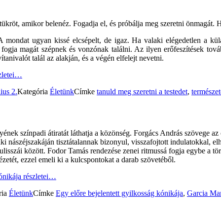
ükröt, amikor belenéz. Fogadja el, és próbálja meg szeretni önmagát. H
 A mondat ugyan kissé elcsépelt, de igaz. Ha valaki elégedetlen a kü
fogja magát szépnek és vonzónak találni. Az ilyen erőfeszítések tová
tanivalót talál az alakján, és a végén elfelejt nevetni.
zletei…
ius 2.
Kategória
Életünk
Címke
tanuld meg szeretni a testedet
,
természet
ének színpadi átiratát láthatja a közönség. Forgács András szövege az e
a, aki nászéjszakáján tisztátalannak bizonyul, visszafojtott indulatokkal
ulisszái között. Fodor Tamás rendezése zenei ritmussá fogja egybe a tört
ézetét, ezzel emeli ki a kulcspontokat a darab szövetéből.
ónikája
részletei…
ria
Életünk
Címke
Egy előre bejelentett gyilkosság kónikája
,
Garcia Ma