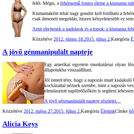
felét. Mégis, a
fehérnemű fontos eleme a kismama ruh
Kismamaként tehát nagy gondot kell fordítani a fehér
csak átmeneti megoldás, hiszen kényelmesebb ez sem 
Amit elrejtenek a nadrágok és a topok: a kismama fe
Közzétéve
2012. június 18.
2015. július 2.
Kategória
É
A jövő génmanipulált napteje
Egy amerikai egyetem munkatársai olyan fényv
állapotukba visszaállítani.
Jól ismert tény, hogy a napozás miatt kialakul
kockázattal néznek szembe, mint a napozás ves
elmulasztott napfürdőzőkön is segíteni lehessen
A jövő génmanipulált napteje
részletei…
Közzétéve
2012. május 27.
2015. július 2.
Kategória
Életünk
Címke
bő
Alicia Keys