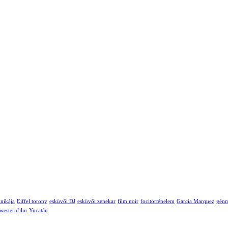
ónikája
Eiffel torony
esküvői DJ
esküvői zenekar
film noir
focitörténelem
Garcia Marquez
génm
westernfilm
Yucatán