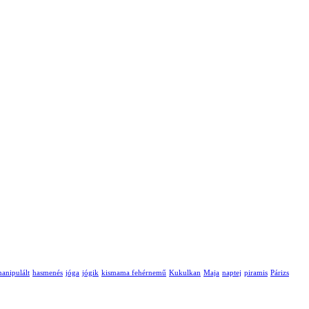
anipulált
hasmenés
jóga
jógik
kismama fehérnemű
Kukulkan
Maja
naptej
piramis
Párizs