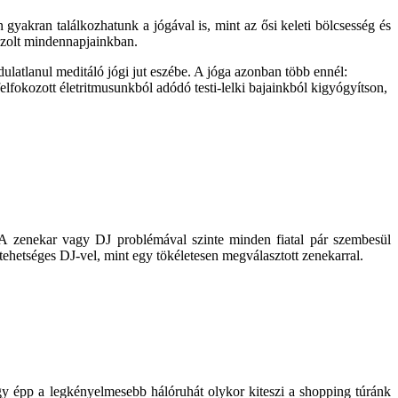
 gyakran találkozhatunk a jógával is, mint az ősi keleti bölcsesség és
jszolt mindennapjainkban.
atlanul meditáló jógi jut eszébe. A jóga azonban több ennél:
 felfokozott életritmusunkból adódó testi-lelki bajainkból kigyógyítson,
 A zenekar vagy DJ problémával szinte minden fiatal pár szembesül
ehetséges DJ-vel, mint egy tökéletesen megválasztott zenekarral.
gy épp a legkényelmesebb hálóruhát olykor kiteszi a shopping túránk