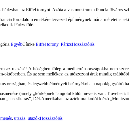
Párizsban az Eiffel tornyot. Azóta a vasmonstrum a francia főváros s
s francia forradalom emlékére tervezett építménynek már a méretei is tek
lkedik Párizs fölé.
egória
Egyéb
Címke
Eiffel torony
,
Párizs
Hozzászólás
m az utazásé! A hőségben főleg a mediterrán országokba nem szeretne
n-októberben. És az sem mellékes: az utószezoni árak mindig csábítób
tikus országban, és legszebb élményeit beárnyékolta a napokig gyötrő ha
asmenése (amely „kórképnek” angolul külön neve is van: Traveller’s Di
ában „hascsikarás”, Dél-Amerikában az azték uralkodót idéző „Montezu
smenés
,
utazás
,
utazók
Hozzászólás