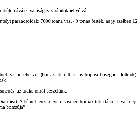
zimbólumává és valóságos zarándokhellyé vált.
intélyt parancsolóak: 7000 tonna vas, 40 tonna festék, nagy szélben 12
k sokan elutazni (bár az idén itthon is trópusi hőségben főttünk),
bak!
smenés, az tudja, miről beszélünk.
arrhea). A bélinfluenza néven is ismert kórnak több tájon is van népi
ma bosszúja”.