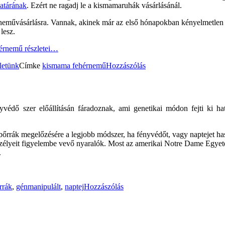
atárának
. Ezért ne ragadj le a kismamaruhák vásárlásánál.
neművásárlásra. Vannak, akinek már az első hónapokban kényelmetlen l
lesz.
hérnemű
részletei…
letünk
Címke
kismama fehérnemű
Hozzászólás
édő szer előállításán fáradoznak, ami genetikai módon fejti ki hat
ó bőrrák megelőzésére a legjobb módszer, ha fényvédőt, vagy naptejet h
zélyeit figyelembe vevő nyaralók. Most az amerikai Notre Dame Egyet
.
rrák
,
génmanipulált
,
naptej
Hozzászólás