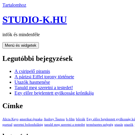
Tartalomhoz
STUDIO-K.HU
infók és mindenféle
Menü és widgetek
Legutóbbi bejegyzések
A csiripelő piramis
A párizsi Eiffel torony története
Utazók hasmenése
Tanuld meg szeretni a testedet!
Egy előre bejelentett gyilkosság krónikája
Címke
Alicia Keys
amerikai éjszaka
Audrey Tautou
b-film
bőrrák
Egy előre bejelentett gyilkosság k
quetzal
szeretni bolondulásig
tanuld meg szeretni a testedet
természetes szépség
utazás
utazók