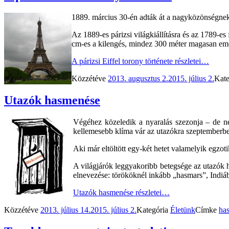
1889. március 30-én adták át a nagyközönségnek 
Az 1889-es párizsi világkiállításra és az 1789-e
cm-es a kilengés, mindez 300 méter magasan eme
A párizsi Eiffel torony története
részletei…
Közzétéve
2013. augusztus 2.
2015. július 2.
Kat
Utazók hasmenése
Végéhez közeledik a nyaralás szezonja – de ne
kellemesebb klíma vár az utazókra szeptemberbe
Aki már eltöltött egy-két hetet valamelyik egzo
A világjárók leggyakoribb betegsége az utazók h
elnevezése: törököknél inkább „hasmars”, Indi
Utazók hasmenése
részletei…
Közzétéve
2013. július 14.
2015. július 2.
Kategória
Életünk
Címke
ha