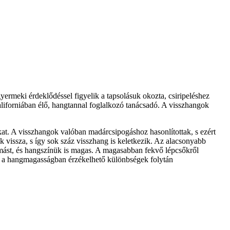
ermeki érdeklődéssel figyelik a tapsolásuk okozta, csiripeléshez
Kaliforniában élő, hangtannal foglalkozó tanácsadó. A visszhangok
kat. A visszhangok valóban madárcsipogáshoz hasonlítottak, s ezért
k vissza, s így sok száz visszhang is keletkezik. Az alacsonyabb
ymást, és hangszínük is magas. A magasabban fekvő lépcsőkről
ét, a hangmagasságban érzékelhető különbségek folytán