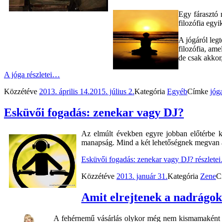
Egy fárasztó 
filozófia egy
A jógáról leg
filozófia, ame
de csak akkor
A jóga
részletei…
Közzétéve
2013. április 14.
2015. július 2.
Kategória
Egyéb
Címke
jóg
Esküvői fogadás: zenekar vagy DJ?
Az elmúlt években egyre jobban előtérbe k
manapság. Mind a két lehetőségnek megvan a 
Esküvői fogadás: zenekar vagy DJ?
részlete
Közzétéve
2013. január 31.
Kategória
Zene
C
Amit elrejtenek a nadrágo
A fehérnemű vásárlás olykor még nem kismamaként is 