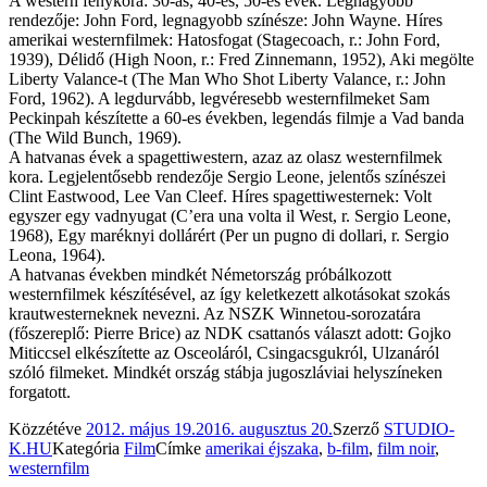
A western fénykora: 30-as, 40-es, 50-es évek. Legnagyobb
rendezője: John Ford, legnagyobb színésze: John Wayne. Híres
amerikai westernfilmek: Hatosfogat (Stagecoach, r.: John Ford,
1939), Délidő (High Noon, r.: Fred Zinnemann, 1952), Aki megölte
Liberty Valance-t (The Man Who Shot Liberty Valance, r.: John
Ford, 1962). A legdurvább, legvéresebb westernfilmeket Sam
Peckinpah készítette a 60-es években, legendás filmje a Vad banda
(The Wild Bunch, 1969).
A hatvanas évek a spagettiwestern, azaz az olasz westernfilmek
kora. Legjelentősebb rendezője Sergio Leone, jelentős színészei
Clint Eastwood, Lee Van Cleef. Híres spagettiwesternek: Volt
egyszer egy vadnyugat (C’era una volta il West, r. Sergio Leone,
1968), Egy maréknyi dollárért (Per un pugno di dollari, r. Sergio
Leona, 1964).
A hatvanas években mindkét Németország próbálkozott
westernfilmek készítésével, az így keletkezett alkotásokat szokás
krautwesterneknek nevezni. Az NSZK Winnetou-sorozatára
(főszereplő: Pierre Brice) az NDK csattanós választ adott: Gojko
Miticcsel elkészítette az Osceoláról, Csingacsgukról, Ulzanáról
szóló filmeket. Mindkét ország stábja jugoszláviai helyszíneken
forgatott.
Közzétéve
2012. május 19.
2016. augusztus 20.
Szerző
STUDIO-
K.HU
Kategória
Film
Címke
amerikai éjszaka
,
b-film
,
film noir
,
westernfilm