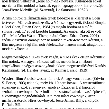
noir francia változatát „série noir”-nak nevezik. Különösen sokat
merített a film noirból a franciák egyik legnagyobb krimirendezője,
Jean-Pierre Melville (pl. Szamuráj, Le Samourai, 1967.)
A film noirok feltámasztására tettek többször is kísérletet a Coen
testvérek. Már első rendezésük, a Véresen egyszerû, (Blood Simple,
r. Joel Coen, Ethan Coen, 1984.)is magán hordozza a mûfaj
stílusjegyeit. 17 évvel későbbi krimijük, Az ember, aki ott se volt
(The Man Who Wasn’t There, r. Joel Coen, Ethan Coen, 2001) a
széria klasszikus darabjaihoz hasonlóan fekete-fehérben készült, a
film mégsem a régi film noir felélesztése, hanem annak újragondolt,
modern változata.
Magyarországon a 30-as évek végén, a 40-es évek elején készültek
film noirok. A magyar változat sajátos melodráma a háború
árnyékában, a végzet asszonyának akkori megtestesülésével Karády
Katalinnak. (pl. Halálos tavasz, r.: Kalmár László, 1939)
Westernfilm:
Az első westernfilmnek A nagy vonatrablást (Edwin
S. Porter, 1903) tekintik, mely kb. 10 perc hosszú. A westernfilmek
előzményei azok a regények, amelyek Észak és Dél harcáról
szóltak, a cowboyok és az indiánok csatározásairól, a vasútépítésről,
a vadnyugat meghódításáról. A filmek hősei cowboyok, azaz
marhapásztorok. Híres cowboyok: Jesse James; Billy, a kölyök;
Buffalo Bill.