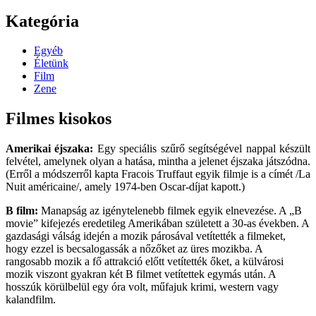
Kategória
Egyéb
Életünk
Film
Zene
Filmes kisokos
Amerikai éjszaka:
Egy speciális szűrő segítségével nappal készült
felvétel, amelynek olyan a hatása, mintha a jelenet éjszaka játszódna.
(Erről a módszerről kapta Fracois Truffaut egyik filmje is a címét /La
Nuit américaine/, amely 1974-ben Oscar-díjat kapott.)
B film:
Manapság az igénytelenebb filmek egyik elnevezése. A „B
movie” kifejezés eredetileg Amerikában született a 30-as években. A
gazdasági válság idején a mozik párosával vetítették a filmeket,
hogy ezzel is becsalogassák a nőzőket az üres mozikba. A
rangosabb mozik a fő attrakció előtt vetítették őket, a külvárosi
mozik viszont gyakran két B filmet vetítettek egymás után. A
hosszúk körülbelül egy óra volt, műfajuk krimi, western vagy
kalandfilm.