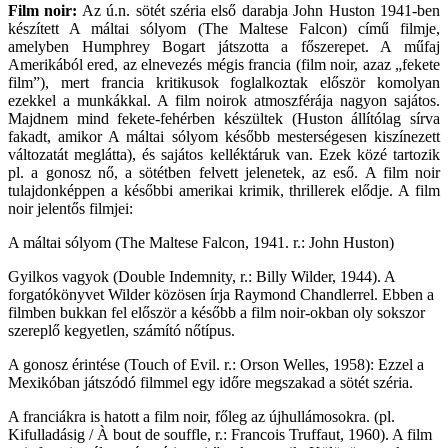
Film noir:
Az ú.n. sötét széria első darabja John Huston 1941-ben
készített A máltai sólyom (The Maltese Falcon) című filmje,
amelyben Humphrey Bogart játszotta a főszerepet. A műfaj
Amerikából ered, az elnevezés mégis francia (film noir, azaz „fekete
film”), mert francia kritikusok foglalkoztak először komolyan
ezekkel a munkákkal. A film noirok atmoszférája nagyon sajátos.
Majdnem mind fekete-fehérben készültek (Huston állítólag sírva
fakadt, amikor A máltai sólyom később mesterségesen kiszínezett
változatát meglátta), és sajátos kelléktáruk van. Ezek közé tartozik
pl. a gonosz nő, a sötétben felvett jelenetek, az eső. A film noir
tulajdonképpen a későbbi amerikai krimik, thrillerek elődje. A film
noir jelentős filmjei:
A máltai sólyom (The Maltese Falcon, 1941. r.: John Huston)
Gyilkos vagyok (Double Indemnity, r.: Billy Wilder, 1944). A
forgatókönyvet Wilder közösen írja Raymond Chandlerrel. Ebben a
filmben bukkan fel először a később a film noir-okban oly sokszor
szereplő kegyetlen, számító nőtípus.
A gonosz érintése (Touch of Evil. r.: Orson Welles, 1958): Ezzel a
Mexikóban játszódó filmmel egy időre megszakad a sötét széria.
A franciákra is hatott a film noir, főleg az újhullámosokra. (pl.
Kifulladásig / À bout de souffle, r.: Francois Truffaut, 1960). A film