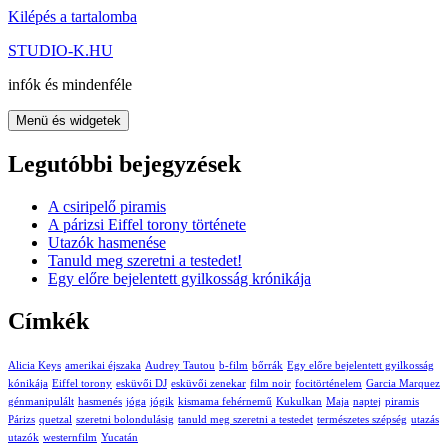
Kilépés a tartalomba
STUDIO-K.HU
infók és mindenféle
Menü és widgetek
Legutóbbi bejegyzések
A csiripelő piramis
A párizsi Eiffel torony története
Utazók hasmenése
Tanuld meg szeretni a testedet!
Egy előre bejelentett gyilkosság krónikája
Címkék
Alicia Keys
amerikai éjszaka
Audrey Tautou
b-film
bőrrák
Egy előre bejelentett gyilkosság
kónikája
Eiffel torony
esküvői DJ
esküvői zenekar
film noir
focitörténelem
Garcia Marquez
génmanipulált
hasmenés
jóga
jógik
kismama fehérnemű
Kukulkan
Maja
naptej
piramis
Párizs
quetzal
szeretni bolondulásig
tanuld meg szeretni a testedet
természetes szépség
utazás
utazók
westernfilm
Yucatán