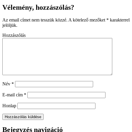
Vélemény, hozzászólás?
Az email címet nem tesszük közzé.
A kötelező mezőket
*
karakterrel
jelöljük.
Hozzászólás
Név
*
E-mail cím
*
Honlap
Bejegyzés navigáció