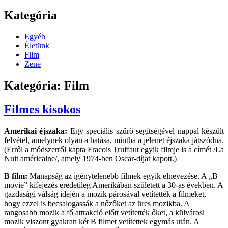
Kategória
Egyéb
Életünk
Film
Zene
Kategória: Film
Filmes kisokos
Amerikai éjszaka:
Egy speciális szűrő segítségével nappal készült
felvétel, amelynek olyan a hatása, mintha a jelenet éjszaka játszódna.
(Erről a módszerről kapta Fracois Truffaut egyik filmje is a címét /La
Nuit américaine/, amely 1974-ben Oscar-díjat kapott.)
B film:
Manapság az igénytelenebb filmek egyik elnevezése. A „B
movie” kifejezés eredetileg Amerikában született a 30-as években. A
gazdasági válság idején a mozik párosával vetítették a filmeket,
hogy ezzel is becsalogassák a nőzőket az üres mozikba. A
rangosabb mozik a fő attrakció előtt vetítették őket, a külvárosi
mozik viszont gyakran két B filmet vetítettek egymás után. A