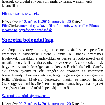
hosszúk körülbelül egy óra volt, műfajuk krimi, western vagy
kalandfilm.
Filmes kisokos
részletei…
Közzétéve
2012. május 19.
2016. augusztus 20.
Kategória
Film
Címke
amerikai éjszaka
,
b-film
,
film noir
,
westernfilm
Filmes
kisokos
bejegyzéshez hozzászólás
Szeretni bolondulásig
Angélique (Audrey Tautou), a csinos diáklány elképesztően
szerelmes a szívsebész Loïcba (Samuel le Bihan). Szerelmes
levelekkel, rózsákkal, ajándékokkal és persze ragyogó mosolyával
mutatja meg a férfinak újra és újra, hogy szereti. A gond csak annyi,
hogy az orvosnak felesége van, a kedves Rachel (Isabelle Carré),
aki éppen gyermeket vár. Angélique-t azonban ez korántsem
bizonytalanítja el makacs hitében, hogy mégis megszerzi magának a
férfit. Félreteszi kételyeit, összeszedi magát, és harcol, harcol.
Csakhogy szerelmi hevületében nem gondol arra, hogy imádottja ezt
az egészet talán kissé másképpen látja, mint ő.
Szeretni bolondulásig
részletei…
Közzétéve
2012. május 14.
2016. augusztus 20.
Kategória