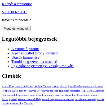
Kilépés a tartalomba
STUDIO-K.HU
infók és mindenféle
Menü és widgetek
Legutóbbi bejegyzések
A csiripelő piramis
A párizsi Eiffel torony története
Utazók hasmenése
Tanuld meg szeretni a testedet!
Egy előre bejelentett gyilkosság krónikája
Címkék
Alicia Keys
amerikai éjszaka
Audrey Tautou
b-film
bőrrák
Egy előre bejelentett gyilkosság
kónikája
Eiffel torony
esküvői DJ
esküvői zenekar
film noir
focitörténelem
Garcia Marquez
génmanipulált
hasmenés
jóga
jógik
kismama fehérnemű
Kukulkan
Maja
naptej
piramis
Párizs
quetzal
szeretni bolondulásig
tanuld meg szeretni a testedet
természetes szépség
utazás
utazók
westernfilm
Yucatán