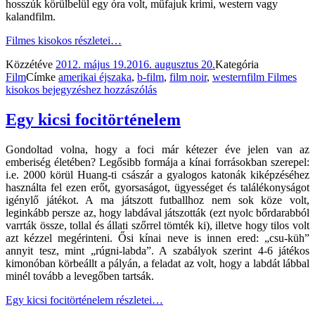
hosszúk körülbelül egy óra volt, műfajuk krimi, western vagy
kalandfilm.
Filmes kisokos
részletei…
Közzétéve
2012. május 19.
2016. augusztus 20.
Kategória
Film
Címke
amerikai éjszaka
,
b-film
,
film noir
,
westernfilm
Filmes
kisokos
bejegyzéshez hozzászólás
Egy kicsi focitörténelem
Gondoltad volna, hogy a foci már kétezer éve jelen van az
emberiség életében? Legősibb formája a kínai forrásokban szerepel:
i.e. 2000 körül Huang-ti császár a gyalogos katonák kiképzéséhez
használta fel ezen erőt, gyorsaságot, ügyességet és találékonyságot
igénylő játékot. A ma játszott futballhoz nem sok köze volt,
leginkább persze az, hogy labdával játszották (ezt nyolc bőrdarabból
varrták össze, tollal és állati szőrrel tömték ki), illetve hogy tilos volt
azt kézzel megérinteni. Ősi kínai neve is innen ered: „csu-küh”
annyit tesz, mint „rúgni-labda”. A szabályok szerint 4-6 játékos
kimonóban körbeállt a pályán, a feladat az volt, hogy a labdát lábbal
minél tovább a levegőben tartsák.
Egy kicsi focitörténelem
részletei…