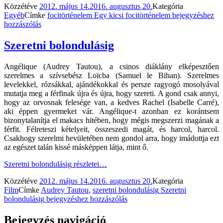
Közzétéve
2012. május 14.
2016. augusztus 20.
Kategória
Egyéb
Címke
focitörténelem
Egy kicsi focitörténelem
bejegyzéshez
hozzászólás
Szeretni bolondulásig
Angélique (Audrey Tautou), a csinos diáklány elképesztően
szerelmes a szívsebész Loïcba (Samuel le Bihan). Szerelmes
levelekkel, rózsákkal, ajándékokkal és persze ragyogó mosolyával
mutatja meg a férfinak újra és újra, hogy szereti. A gond csak annyi,
hogy az orvosnak felesége van, a kedves Rachel (Isabelle Carré),
aki éppen gyermeket vár. Angélique-t azonban ez korántsem
bizonytalanítja el makacs hitében, hogy mégis megszerzi magának a
férfit. Félreteszi kételyeit, összeszedi magát, és harcol, harcol.
Csakhogy szerelmi hevületében nem gondol arra, hogy imádottja ezt
az egészet talán kissé másképpen látja, mint ő.
Szeretni bolondulásig
részletei…
Közzétéve
2012. május 14.
2016. augusztus 20.
Kategória
Film
Címke
Audrey Tautou
,
szeretni bolondulásig
Szeretni
bolondulásig
bejegyzéshez hozzászólás
Bejegyzés navigáció