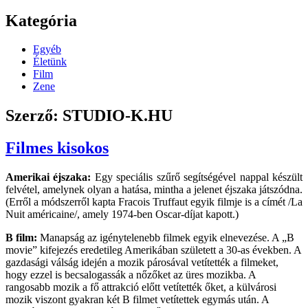
Kategória
Egyéb
Életünk
Film
Zene
Szerző:
STUDIO-K.HU
Filmes kisokos
Amerikai éjszaka:
Egy speciális szűrő segítségével nappal készült
felvétel, amelynek olyan a hatása, mintha a jelenet éjszaka játszódna.
(Erről a módszerről kapta Fracois Truffaut egyik filmje is a címét /La
Nuit américaine/, amely 1974-ben Oscar-díjat kapott.)
B film:
Manapság az igénytelenebb filmek egyik elnevezése. A „B
movie” kifejezés eredetileg Amerikában született a 30-as években. A
gazdasági válság idején a mozik párosával vetítették a filmeket,
hogy ezzel is becsalogassák a nőzőket az üres mozikba. A
rangosabb mozik a fő attrakció előtt vetítették őket, a külvárosi
mozik viszont gyakran két B filmet vetítettek egymás után. A