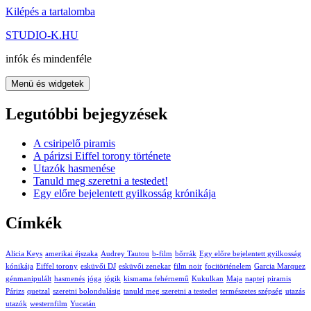
Kilépés a tartalomba
STUDIO-K.HU
infók és mindenféle
Menü és widgetek
Legutóbbi bejegyzések
A csiripelő piramis
A párizsi Eiffel torony története
Utazók hasmenése
Tanuld meg szeretni a testedet!
Egy előre bejelentett gyilkosság krónikája
Címkék
Alicia Keys
amerikai éjszaka
Audrey Tautou
b-film
bőrrák
Egy előre bejelentett gyilkosság
kónikája
Eiffel torony
esküvői DJ
esküvői zenekar
film noir
focitörténelem
Garcia Marquez
génmanipulált
hasmenés
jóga
jógik
kismama fehérnemű
Kukulkan
Maja
naptej
piramis
Párizs
quetzal
szeretni bolondulásig
tanuld meg szeretni a testedet
természetes szépség
utazás
utazók
westernfilm
Yucatán