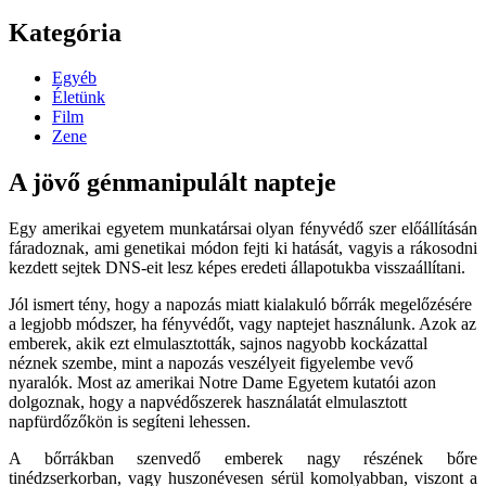
Kategória
Egyéb
Életünk
Film
Zene
A jövő génmanipulált napteje
Egy amerikai egyetem munkatársai olyan fényvédő szer előállításán
fáradoznak, ami genetikai módon fejti ki hatását, vagyis a rákosodni
kezdett sejtek DNS-eit lesz képes eredeti állapotukba visszaállítani.
Jól ismert tény, hogy a napozás miatt kialakuló bőrrák megelőzésére
a legjobb módszer, ha fényvédőt, vagy naptejet használunk. Azok az
emberek, akik ezt elmulasztották, sajnos nagyobb kockázattal
néznek szembe, mint a napozás veszélyeit figyelembe vevő
nyaralók. Most az amerikai Notre Dame Egyetem kutatói azon
dolgoznak, hogy a napvédőszerek használatát elmulasztott
napfürdőzőkön is segíteni lehessen.
A bőrrákban szenvedő emberek nagy részének bőre
tinédzserkorban, vagy huszonévesen sérül komolyabban, viszont a