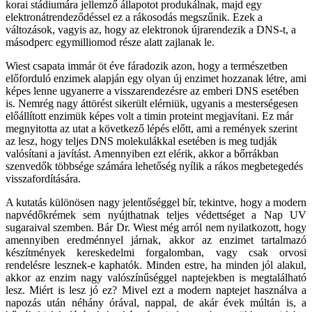
korai stádiumára jellemző állapotot produkálnak, majd egy
elektronátrendeződéssel ez a rákosodás megszűnik. Ezek a
változások, vagyis az, hogy az elektronok újrarendezik a DNS-t, a
másodperc egymilliomod része alatt zajlanak le.
Wiest csapata immár öt éve fáradozik azon, hogy a természetben
előforduló enzimek alapján egy olyan új enzimet hozzanak létre, ami
képes lenne ugyanerre a visszarendezésre az emberi DNS esetében
is. Nemrég nagy áttörést sikerült elérniük, ugyanis a mesterségesen
előállított enzimük képes volt a timin proteint megjavítani. Ez már
megnyitotta az utat a következő lépés előtt, ami a remények szerint
az lesz, hogy teljes DNS molekulákkal esetében is meg tudják
valósítani a javítást. Amennyiben ezt elérik, akkor a bőrrákban
szenvedők többsége számára lehetőség nyílik a rákos megbetegedés
visszafordítására.
A kutatás különösen nagy jelentőséggel bír, tekintve, hogy a modern
napvédőkrémek sem nyújthatnak teljes védettséget a Nap UV
sugaraival szemben. Bár Dr. Wiest még arról nem nyilatkozott, hogy
amennyiben eredménnyel járnak, akkor az enzimet tartalmazó
készítmények kereskedelmi forgalomban, vagy csak orvosi
rendelésre lesznek-e kaphatók. Minden estre, ha minden jól alakul,
akkor az enzim nagy valószínűséggel naptejekben is megtalálható
lesz. Miért is lesz jó ez? Mivel ezt a modern naptejet használva a
napozás után néhány órával, nappal, de akár évek múltán is, a