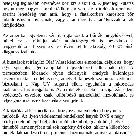
betegség leginkább ötvenéves korukra alakul ki. A jelenlegi kutatás
ugyan még nagyon korai stádiumban van, de a tudósok reményei
szerint lehetőség van arra, hogy a fiatalkorban károsított bőr
tulajdonságain javítsanak, vagy akár meg is akadályozzák a rák
kifejlődését.
Az amerikai egyetem azért is foglalkozik a bőrrák megelőzésével,
mivel ez a rákfajta akár népbetegségnek is nevezhető a
tengerentúlon, hiszen az 50 éven felüli lakosság 40-50%-ánál
diagnosztizálható.
A kutatásokat irányító Olaf Wiest kémikus elmondta, céljuk az, hogy
egy speciális, génmanipulált napvédőszert állítsanak elő. A
természetben léteznek olyan élőlények, amelyek különleges
testenzimekkel rendelkeznek, amelyek képesek számukra védelmet
biztosítani a Nap UV sugarai ellen, egyáltalán a rákosodás
kialakulását is meggátolni. Az emberek esetében a sugárzás elleni
védekezés egyelőre csak különböző naptejekkel megoldható, és
teljes garanciát ezek használata sem jelent.
A kutatók azt is ismerik már, hogy ez a napvédelem hogyan is
működik. Az ilyen védelemmel rendelkező lények DNS-e négy
bázisproteinből épül fel, adeninből, citzinből, guaninből, illetve
timinből. Amennyiben túl sok napfény éri őket, akkor a különböző
molekulákban lévő timin proteinek fuzionálnak, amivel a rákosodás