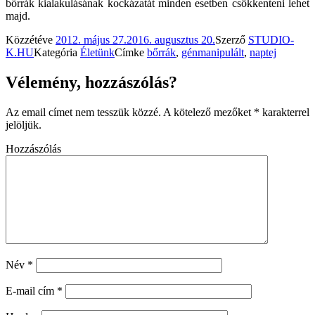
bőrrák kialakulásának kockázatát minden esetben csökkenteni lehet
majd.
Közzétéve
2012. május 27.
2016. augusztus 20.
Szerző
STUDIO-
K.HU
Kategória
Életünk
Címke
bőrrák
,
génmanipulált
,
naptej
Vélemény, hozzászólás?
Az email címet nem tesszük közzé.
A kötelező mezőket
*
karakterrel
jelöljük.
Hozzászólás
Név
*
E-mail cím
*