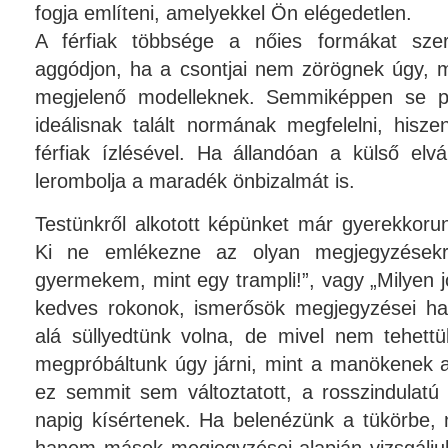
fogja említeni, amelyekkel Ön elégedetlen.
A férfiak többsége a nőies formákat szer
aggódjon, ha a csontjai nem zörögnek úgy, m
megjelenő modelleknek. Semmiképpen se pr
ideálisnak talált normának megfelelni, hisz
férfiak ízlésével. Ha állandóan a külső elv
lerombolja a maradék önbizalmát is.
Testünkről alkotott képünket már gyerekkoru
Ki ne emlékezne az olyan megjegyzésekr
gyermekem, mint egy trampli!”, vagy „Milyen jó
kedves rokonok, ismerősök megjegyzései hal
alá süllyedtünk volna, de mivel nem tehett
megpróbáltunk úgy járni, mint a manökenek a
ez semmit sem változtatott, a rosszindulat
napig kísértenek. Ha belenézünk a tükörbe, n