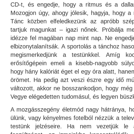
CD-t, és engedje, hogy a ritmus és a dallam
Mozogjon úgy, ahogy jólesik, hagyja, hogy a
Tánc közben elfeledkezünk az apróbb széps
tartjuk magunkat – igazi nőnek. Próbálja me
idézze fel magában nap mint nap. Ne enged
elbizonytalanítsák. A sportolás a tánchoz has
megismerkedjünk a testünkkel. Amíg k
erősítőgépein emeli a kisebb-nagyobb súlyo
hogy hány kalóriát éget el egy óra alatt, han
örömet. Ha pedig azt veszi észre egy idő mú
változott, akkor ne bosszankodjon, hogy még m
Vegye elégedetten tudomásul, és legyen büs
A mozgásszegény életmód nagy hátránya, ho
ülünk, vagy kényelmes fotelból nézzük a telev
testünk jelzéseire. Ha nem vezetjük le 