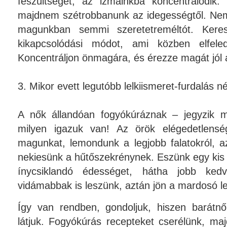
feszültséget, az izmainkba koncentrálódik.
majdnem szétrobbanunk az idegességtől. Nem
magunkban semmi szeretetreméltót. Kere
kikapcsolódási módot, ami közben elfele
Koncentráljon önmagára, és érezze magát jól 
3. Mikor evett legutóbb lelkiismeret-furdalás né
A nők állandóan fogyókúráznak – jegyzik m
milyen igazuk van! Az örök elégedetlensé
magunkat, lemondunk a legjobb falatokról, a
nekiesünk a hűtőszekrénynek. Eszünk egy kis
ínycsiklandó édességet, hátha jobb kedvü
vidámabbak is leszünk, aztán jön a mardosó lel
Így van rendben, gondoljuk, hiszen barátnőin
látjuk. Fogyókúrás recepteket cserélünk, ma