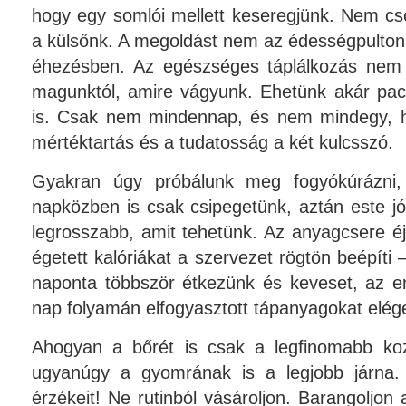
hogy egy somlói mellett keseregjünk. Nem cs
a külsőnk. A megoldást nem az édességpulton 
éhezésben. Az egészséges táplálkozás nem 
magunktól, amire vágyunk. Ehetünk akár pacal
is. Csak nem mindennap, és nem mindegy, h
mértéktartás és a tudatosság a két kulcsszó.
Gyakran úgy próbálunk meg fogyókúrázni, 
napközben is csak csipegetünk, aztán este j
legrosszabb, amit tehetünk. Az anyagcsere éj
égetett kalóriákat a szervezet rögtön beépíti 
naponta többször étkezünk és keveset, az em
nap folyamán elfogyasztott tápanyagokat elége
Ahogyan a bőrét is csak a legfinomabb koz
ugyanúgy a gyomrának is a legjobb járna. 
érzékeit! Ne rutinból vásároljon. Barangoljon 