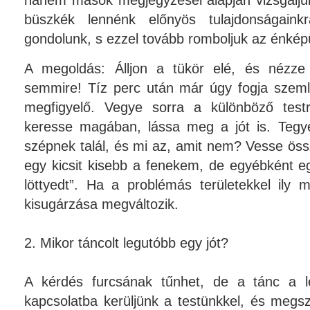
hanem mások megjegyzései alapján vizsgáljuk
büszkék lennénk előnyös tulajdonságain
gondolunk, s ezzel tovább romboljuk az énkép
A megoldás: Álljon a tükör elé, és nézz
semmire! Tíz perc után már úgy fogja szemlé
megfigyelő. Vegye sorra a különböző test
keresse magában, lássa meg a jót is. Tegye
szépnek talál, és mi az, amit nem? Vesse össz
egy kicsit kisebb a fenekem, de egyébként e
löttyedt”. Ha a problémás területekkel ily
kisugárzása megváltozik.
2. Mikor táncolt legutóbb egy jót?
A kérdés furcsának tűnhet, de a tánc a l
kapcsolatba kerüljünk a testünkkel, és megs