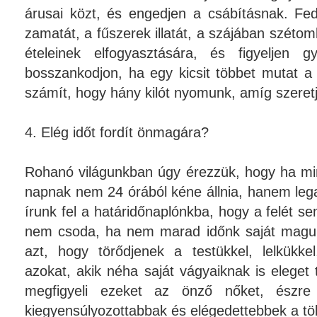
árusai közt, és engedjen a csábításnak. Fed
zamatát, a fűszerek illatát, a szájában szétom
ételeinek elfogyasztására, és figyeljen 
bosszankodjon, ha egy kicsit többet mutat a
számít, hogy hány kilót nyomunk, amíg szere
4. Elég időt fordít önmagára?
Rohanó világunkban úgy érezzük, hogy ha min
napnak nem 24 órából kéne állnia, hanem lega
írunk fel a határidőnaplónkba, hogy a felét se
nem csoda, ha nem marad időnk saját magun
azt, hogy törődjenek a testükkel, lelkükkel
azokat, akik néha saját vágyaiknak is elege
megfigyeli ezeket az önző nőket, észre
kiegyensúlyozottabbak és elégedettebbek a tö