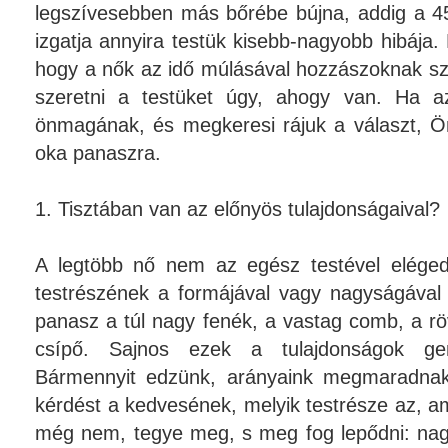
legszívesebben más bőrébe bújna, addig a 4
izgatja annyira testük kisebb-nagyobb hibája.
hogy a nők az idő múlásával hozzászoknak sz
szeretni a testüket úgy, ahogy van. Ha az
önmagának, és megkeresi rájuk a választ, Ön
oka panaszra.
1. Tisztában van az előnyös tulajdonságaival?
A legtöbb nő nem az egész testével eléged
testrészének a formájával vagy nagyságával
panasz a túl nagy fenék, a vastag comb, a rövi
csípő. Sajnos ezek a tulajdonságok gene
Bármennyit edzünk, arányaink megmaradnak.
kérdést a kedvesének, melyik testrésze az, a
még nem, tegye meg, s meg fog lepődni: nagy