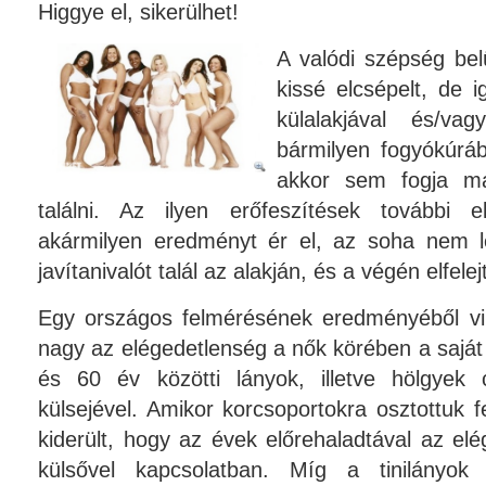
Higgye el, sikerülhet!
A valódi szépség bel
kissé elcsépelt, de i
külalakjával és/va
bármilyen fogyókúráb
akkor sem fogja m
találni. Az ilyen erőfeszítések további e
akármilyen eredményt ér el, az soha nem l
javítanivalót talál az alakján, és a végén elfelej
Egy országos felmérésének eredményéből vil
nagy az elégedetlenség a nők körében a saját
és 60 év közötti lányok, illetve hölgyek
külsejével. Amikor korcsoportokra osztottuk fe
kiderült, hogy az évek előrehaladtával az el
külsővel kapcsolatban. Míg a tinilányo