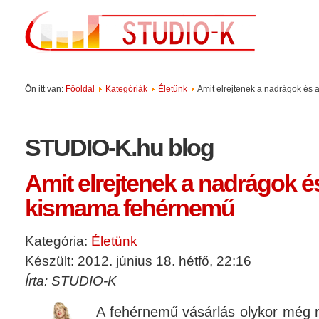
Ön itt van:
Főoldal
Kategóriák
Életünk
Amit elrejtenek a nadrágok és
STUDIO-K.hu blog
Amit elrejtenek a nadrágok és
kismama fehérnemű
Kategória:
Életünk
Készült: 2012. június 18. hétfő, 22:16
Írta: STUDIO-K
A fehérnemű vásárlás olykor még 