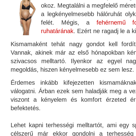
okoz. Megtalálni a megfelelő méret
a legkényelmesebb hálóruhát olyk
felét. Mégis, a
fehérnemű 
ruhatárának
. Ezért ne ragadj le a
Kismamaként tehát nagy gondot kell fordít
Vannak, akinek már az első hónapokban kén
szivacsos melltartó. Ilyenkor az egyel n
megoldás, hiszen kényelmesebb ez sem lesz.
Érdemes inkább kifejezetten kismamáknak
válogatni. Árban ezek sem haladják meg a ve
viszont a kényelem és komfort érzeted é
befektetés.
Lehet kapni terhességi melltartót, ami egy s
célszerű már ekkor gondolni a terhesség 