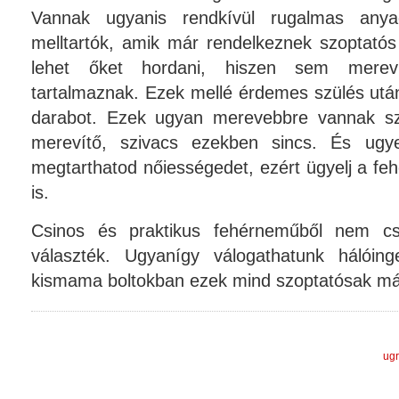
Vannak ugyanis rendkívül rugalmas anyag
melltartók, amik már rendelkeznek szoptatós 
lehet őket hordani, hiszen sem merev
tartalmaznak. Ezek mellé érdemes szülés utá
darabot. Ezek ugyan merevebbre vannak sz
merevítő, szivacs ezekben sincs. És ugy
megtarthatod nőiességedet, ezért ügyelj a f
is.
Csinos és praktikus fehérneműből nem cs
választék. Ugyanígy válogathatunk hálóin
kismama boltokban ezek mind szoptatósak má
ugr