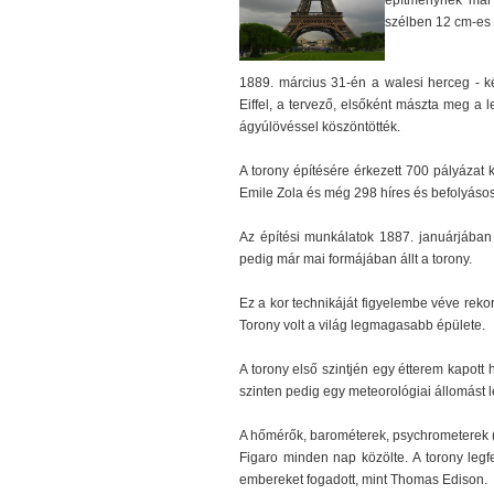
építménynek már 
szélben 12 cm-es 
1889. március 31-én a walesi herceg - ké
Eiffel, a tervező, elsőként mászta meg a le
ágyúlövéssel köszöntötték.
A torony építésére érkezett 700 pályázat 
Emile Zola és még 298 híres és befolyásos 
Az építési munkálatok 1887. januárjában
pedig már mai formájában állt a torony.
Ez a kor technikáját figyelembe véve reko
Torony volt a világ legmagasabb épülete.
A torony első szintjén egy étterem kapott
szinten pedig egy meteorológiai állomást lé
A hőmérők, barométerek, psychrometerek (
Figaro minden nap közölte. A torony legfe
embereket fogadott, mint Thomas Edison.