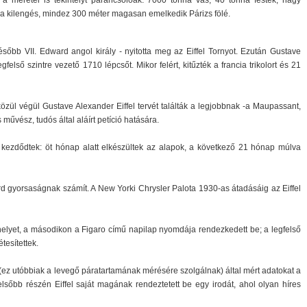
a méretei is tekintélyt parancsolóak: 7000 tonna vas, 40 tonna festék, nagy
a kilengés, mindez 300 méter magasan emelkedik Párizs fölé.
sőbb VII. Edward angol király - nyitotta meg az Eiffel Tornyot. Ezután Gustave
gfelső szintre vezető 1710 lépcsőt. Mikor felért, kitűzték a francia trikolort és 21
közül végül Gustave Alexander Eiffel tervét találták a legjobbnak -a Maupassant,
művész, tudós által aláírt petíció hatására.
 kezdődtek: öt hónap alatt elkészültek az alapok, a következő 21 hónap múlva
rd gyorsaságnak számít. A New Yorki Chrysler Palota 1930-as átadásáig az Eiffel
 helyet, a másodikon a Figaro című napilap nyomdája rendezkedett be; a legfelső
tesítettek.
ez utóbbiak a levegő páratartamának mérésére szolgálnak) által mért adatokat a
lsőbb részén Eiffel saját magának rendeztetett be egy irodát, ahol olyan híres