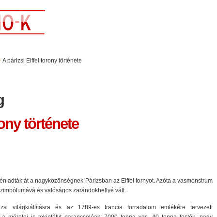
A párizsi Eiffel torony története
g
rony története
én adták át a nagyközönségnek Párizsban az Eiffel tornyot. Azóta a vasmonstrum
 szimbólumává és valóságos zarándokhellyé vált.
si világkiállításra és az 1789-es francia forradalom emlékére tervezett