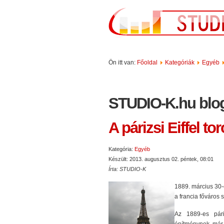
Ön itt van:
Főoldal
Kategóriák
Egyéb
STUDIO-K.hu blo
A párizsi Eiffel to
Kategória:
Egyéb
Készült: 2013. augusztus 02. péntek, 08:01
Írta: STUDIO-K
1889. március 30-
a francia főváros
Az 1889-es páriz